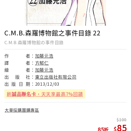
C.M.B.森羅博物館之事件目錄 22
C.M.B.森羅博物館の事件目錄
作
者：
加藤元浩
譯
者：
方郁仁
繪
者：
加藤元浩
出
版
社：
東立出版社有限公司
出
版
日
期：
2013/12/03
刷
誠品聯名卡
，天天享最高7%回饋
大量採購團購專區
100
85
85