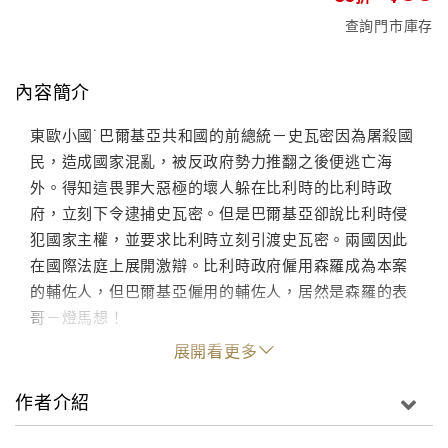
查詢門市庫存
內容簡介
東歐小國˙巴爾基亞共和國的前總統－史瓦密因為屠殺國
民，造成國家混亂，被反政府勢力推翻之後便逃亡海
外。得知這畏罪大惡極的壞人躲在比利時的比利時政
府，立刻下令逮捕史瓦密。但是巴爾基亞卻說比利時侵
犯國家主權，並要求比利時立刻引渡史瓦密。兩國因此
在國際法庭上展開激辯。比利時政府僱用森羅成為本案
的輔佐人，但巴爾基亞僱用的輔佐人，居然是森羅的表
哥－燈馬想！
展開看更多
作者介紹