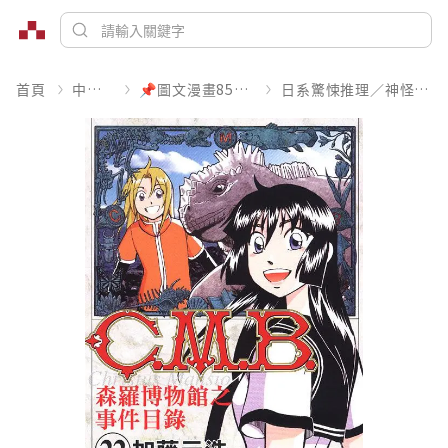
首頁
中文書
📌圖文漫畫85折起
日系驚悚推理／神怪靈異