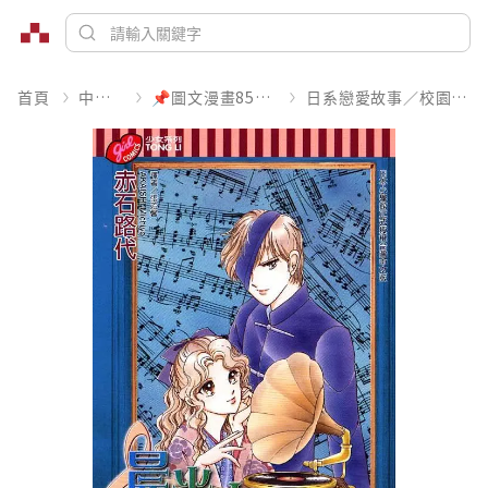
首頁
中文書
📌圖文漫畫85折起
日系戀愛故事／校園青春