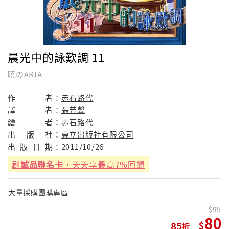
晨光中的詠歎調 11
曉のARIA
作
者：
赤石路代
譯
者：
張芳馨
繪
者：
赤石路代
出
版
社：
東立出版社有限公司
出
版
日
期：
2011/10/26
刷
誠品聯名卡
，天天享最高7%回饋
大量採購團購專區
95
80
85