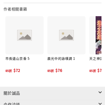
作者相關書籍
市長遠山京香 5
晨光中的詠嘆調 1
天之神話
$72
$76
$76
85折
85折
85折
關於誠品
合作洽談