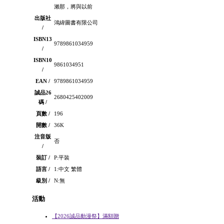
瀨那，將與以前
出版社
鴻緯圖書有限公司
/
ISBN13
9789861034959
/
ISBN10
9861034951
/
EAN /
9789861034959
誠品26
2680425402009
碼 /
頁數 /
196
開數 /
36K
注音版
否
/
裝訂 /
P:平裝
語言 /
1:中文 繁體
級別 /
N:無
活動
【2026誠品動漫祭】滿額贈