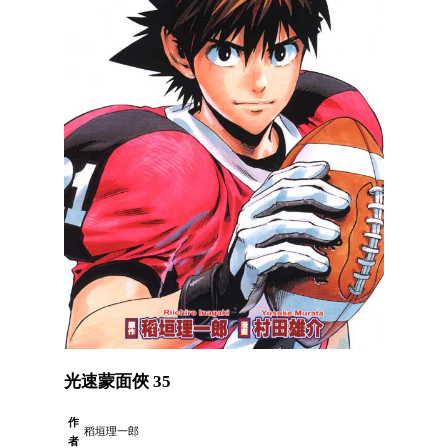
光速蒙面俠 35
作
稻垣理一郎
者