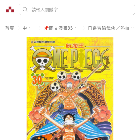
首頁
中文書
📌圖文漫畫85折起
日系冒險武俠／熱血運動