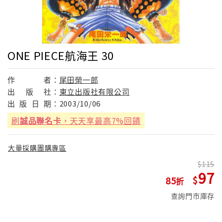
ONE PIECE航海王 30
作
者：
尾田榮一郎
出
版
社：
東立出版社有限公司
出
版
日
期：
2003/10/06
刷
誠品聯名卡
，天天享最高7%回饋
大量採購團購專區
115
97
85
查詢門市庫存