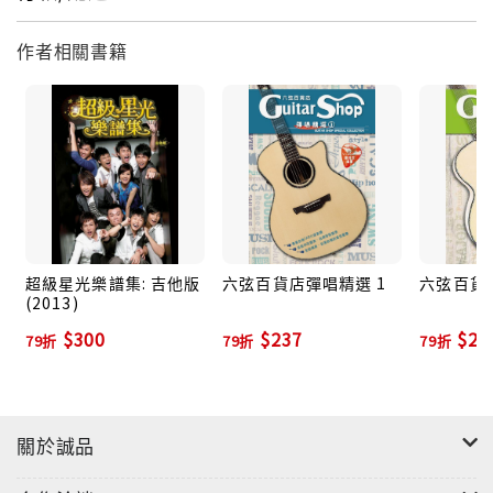
作者相關書籍
超級星光樂譜集: 吉他版
六弦百貨店彈唱精選 1
六弦百貨
(2013)
$300
$237
$23
79折
79折
79折
關於誠品