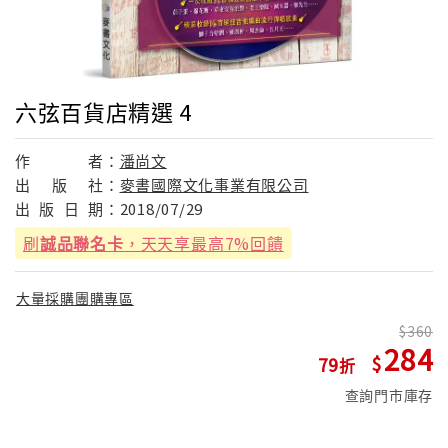
六弦百貨店精選 4
作
者：
潘尚文
出
版
社：
麥書國際文化事業有限公司
出
版
日
期：
2018/07/29
刷
誠品聯名卡
，天天享最高7%回饋
大量採購團購專區
360
284
79
查詢門市庫存