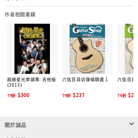
作者相關書籍
超級星光樂譜集: 吉他版
六弦百貨店彈唱精選 1
六弦百貨
(2013)
$300
$237
$23
79折
79折
79折
關於誠品