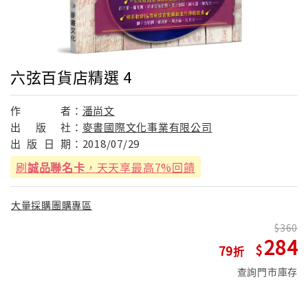
六弦百貨店精選 4
作
者：
潘尚文
出
版
社：
麥書國際文化事業有限公司
出
版
日
期：
2018/07/29
刷
誠品聯名卡
，天天享最高7%回饋
大量採購團購專區
360
284
79
查詢門市庫存