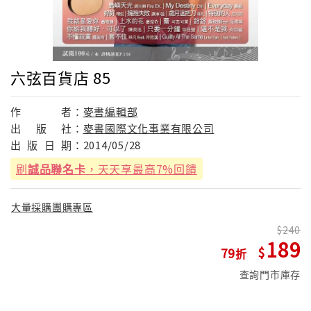
六弦百貨店 85
作
者：
麥書編輯部
出
版
社：
麥書國際文化事業有限公司
出
版
日
期：
2014/05/28
刷
誠品聯名卡
，天天享最高7%回饋
大量採購團購專區
240
189
79
查詢門市庫存