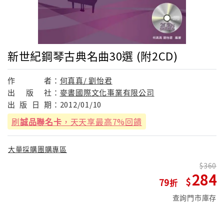
新世紀鋼琴古典名曲30選 (附2CD)
作
者：
何真真/ 劉怡君
出
版
社：
麥書國際文化事業有限公司
出
版
日
期：
2012/01/10
刷
誠品聯名卡
，天天享最高7%回饋
大量採購團購專區
360
284
79
查詢門市庫存