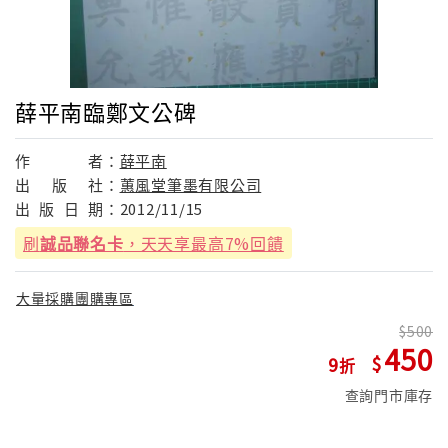
薛平南臨鄭文公碑
作
者：
薛平南
出
版
社：
蕙風堂筆墨有限公司
出
版
日
期：
2012/11/15
刷
誠品聯名卡
，天天享最高7%回饋
大量採購團購專區
500
450
9
查詢門市庫存