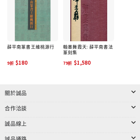
薛平南篆書王維桃源行
翰墨舞霞天: 薛平南書法
篆刻集
$180
$1,580
9折
79折
關於誠品
合作洽談
誠品線上
誠品通路