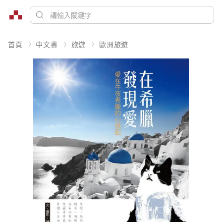
首頁
中文書
旅遊
歐洲旅遊