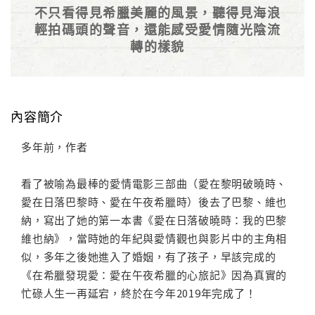
不只看得見希臘美麗的風景，聽得見海浪
輕拍碼頭的聲音，還能感受愛情隨光陰流
轉的樣貌
內容簡介
多年前，作者
看了被喻為最棒的愛情電影三部曲（愛在黎明破曉時、
愛在日落巴黎時、愛在午夜希臘時）後去了巴黎、維也
納，寫出了她的第一本書《愛在日落破曉時：我的巴黎
維也納》，當時她的年紀與愛情觀也與影片中的主角相
似，多年之後她進入了婚姻，有了孩子，早該完成的
《在希臘發現愛：愛在午夜希臘的心旅記》因為真實的
忙碌人生一再延宕，終於在今年2019年完成了！