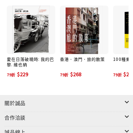
為人生打開一扇窗呼吸一點自由空氣……。
本書特色：
1.希臘愛琴海的小島被視為全球度蜜月最浪漫的地點，
在聖多里尼有最美麗的落日、最浪漫的島嶼風情。而當
婚後加入了真實的柴米油鹽，那時候如果再次來到希
臘，看見的又會是什麼樣的風景？
請跟著作者的眼睛，來探訪電影《愛在午夜希臘時》的
愛在日落破曉時: 我的巴
香港．澳門．旅的散策
100種東
黎. 維也納
愛情觀，再跟著作者的腳步走入希臘，用不同的方式旅
$229
$268
$26
行希臘、認識希臘。
79折
79折
79折
2.這不是一本制式的希臘旅遊工具書，而是一本散文心
旅記，還有許多作者私房的希臘拍照景點，推薦您在假
日的午后，煮一壺咖啡，跟著作者一起細細品嘗那戲如
關於誠品
人生的滋味。
合作洽談
誠品線上