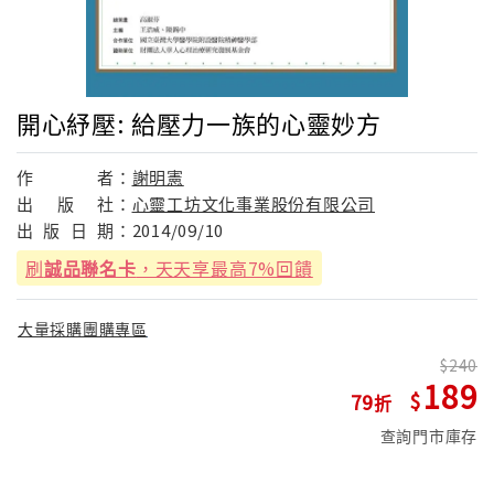
開心紓壓: 給壓力一族的心靈妙方
作
者：
謝明憲
出
版
社：
心靈工坊文化事業股份有限公司
出
版
日
期：
2014/09/10
刷
誠品聯名卡
，天天享最高7%回饋
大量採購團購專區
240
189
79
查詢門市庫存