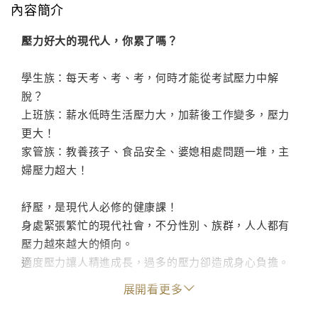
內容簡介
壓力好大的現代人，你累了嗎？
學生族：每天考、考、考，何時才能從考試壓力中解
脫？
上班族：薪水低時生活壓力大，加薪後工作變多，壓力
更大！
家管族：教養孩子、食品安全、婆媳相處問題一堆，主
婦壓力超大！
紓壓，是現代人必修的健康課！
身處緊張繁忙的現代社會，不分性別、族群，人人都有
壓力越來越大的傾向。
適度壓力讓人精進成長，過多的壓力卻造成身心負擔。
面對壓力時，該如何調整心境、做好因應，保持輕盈自
展開看更多
在？
擅長紓壓議題的謝明憲醫師，在本書中探討壓力對身心