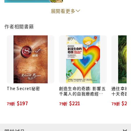
展開看更多
作者相關書籍
The Secret祕密
創造生命的奇蹟: 影響五
通往幸福的
千萬人的自我療癒經典
十天奇蹟
(全新增訂版)
喜悅新人
$197
$221
$28
79折
79折
79折