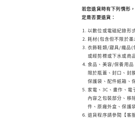
若您退貨時有下列情形，
定是否要退貨：
以數位或電磁紀錄形式
耗材(包含但不限於墨
衣飾鞋類/寢具/織品
或經剪標或下水或商
食品、美容/保養用
限於瓶蓋、封口、封膜
保護袋、配件紙箱、
家電、3C、畫作、
內容之包裝部分、移除
件、原廠外盒、保護
退貨程序請參閱【客