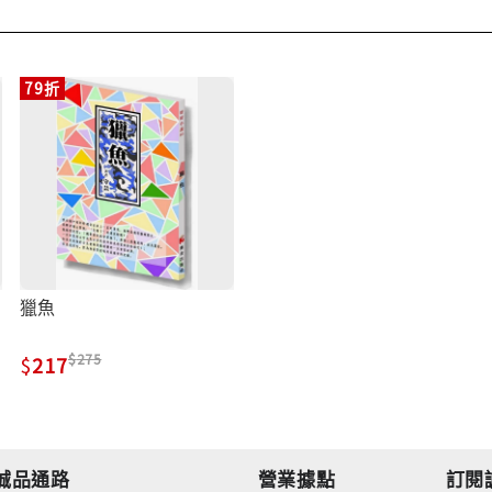
79折
獵魚
275
217
誠品通路
營業據點
訂閱