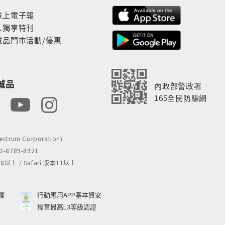
線上電子報
人獨享特刊
誠品門市活動/優惠
誠品
內政部警政署
165全民防騙網
rum Corporation)
8789-8921
 / Safari 版本11以上
獲
行動應用APP基本資安
標章最高L3等級認證