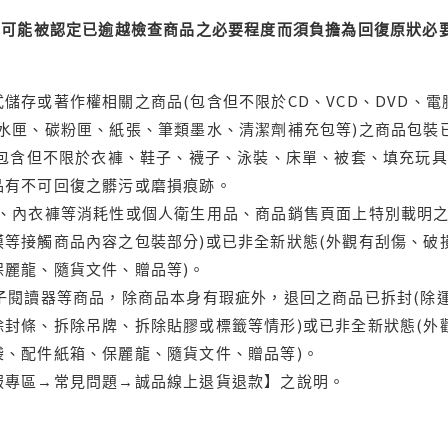
可能被認定已逾越檢查商品之必要程度而須負擔為回復原狀必要
儲存或著作權相關之商品(包含但不限於CD、VCD、DVD、電
水匣、碳粉匣、紙張、筆類墨水、清潔劑補充包等)之商品包裝已
(包含但不限於衣褲、鞋子、襪子、泳裝、床單、被套、填充玩具
品有不可回復之髒污或磨損痕跡。
品、內衣褲等消耗性或個人衛生用品、商品銷售頁面上特別載明之
等接觸商品內容之包裝部分)或已非全新狀態(外觀有刮傷、破
保麗龍、隨貨文件、贈品等)。
電子閱讀器等商品，除商品本身有瑕疵外，退回之商品已拆封(除
封條、拆除吊牌、拆除貼膠或標籤等情形)或已非全新狀態(外
袋、配件紙箱、保麗龍、隨貨文件、贈品等)。
服專區→常見問題→誠品線上退貨退款】之說明。