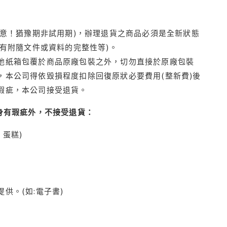
注意！猶豫期非試用期)，辦理退貨之商品必須是全新狀態
有附隨文件或資料的完整性等)。
他紙箱包覆於商品原廠包裝之外，切勿直接於原廠包裝
本公司得依毀損程度扣除回復原狀必要費用(整新費)後
瑕疵，本公司接受退貨。
身有瑕疵外，不接受退貨：
蛋糕)
供。(如:電子書)