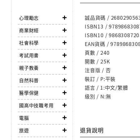
誠品貨碼 / 268029056
心理勵志
ISBN13 / 9789868308
商業財經
ISBN10 / 9868308720
社會科學
EAN貨碼 / 978986830
頁數 / 240
考試用書
開數 / 25K
親子教養
注音版 / 否
裝訂 / P:平裝
自然科普
語言 / 1:中文/繁體
醫學保健
級別 / N:無
國高中技職考用
電腦
退貨說明
旅遊