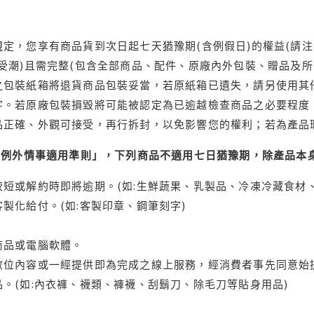
定，您享有商品貨到次日起七天猶豫期(含例假日)的權益(請
受潮)且需完整(包含全部商品、配件、原廠內外包裝、贈品及所
之包裝紙箱將退貨商品包裝妥當，若原紙箱已遺失，請另使用其
字。若原廠包裝損毀將可能被認定為已逾越檢查商品之必要程度，
品正確、外觀可接受，再行拆封，以免影響您的權利；若為產品
理例外情事適用準則」，下列商品不適用七日猶豫期，除產品本
短或解約時即將逾期。(如:生鮮蔬果、乳製品、冷凍冷藏食材、
製化給付。(如:客製印章、鋼筆刻字)
商品或電腦軟體。
位內容或一經提供即為完成之線上服務，經消費者事先同意始提
。(如:內衣褲、襪類、褲襪、刮鬍刀、除毛刀等貼身用品)