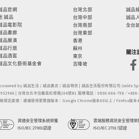
誠品官網
台灣北部
誠品
迷
誠品
台灣中部
誠品
誠品電影院
台灣南部
全台
誠品畫廊
台灣東部
誠品展演
香港
誠品行旅
蘇州
關注
誠品酒窖
東京
誠品文化藝術基金會
吉隆坡
- powered by 誠品生活 / 誠品書店 / 誠品物流 | 誠品生活股份有限公司 (eslite Spect
52966 | 台灣台北市信義區松德路204號B1 服務電話：0800-666-798／+886-2-
處理｜建議使用瀏覽器版本：Google Chrome版本60以上 / Firefox版本48以上
資通安全管理系統榮獲
雲端服務資訊安全管理榮
ISO/IEC 27001認證
ISO/IEC 27017認證