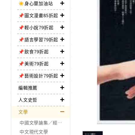
☀️身心靈加油站
📌圖文漫畫85折起
📌輕小說79折起
📌語言學習79折起
📌飲食79折起
📌美術79折起
📌藝術設計79折起
編輯推薦
人文史哲
文學
中國文學論集／經典作品
中文現代文學