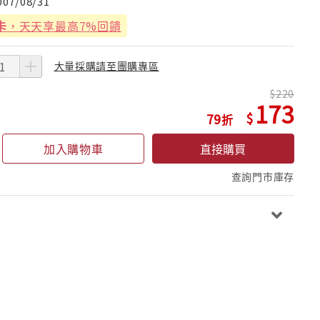
007/08/31
卡
，天天享最高7%回饋
大量採購請至團購專區
220
173
79
加入購物車
直接購買
查詢門市庫存