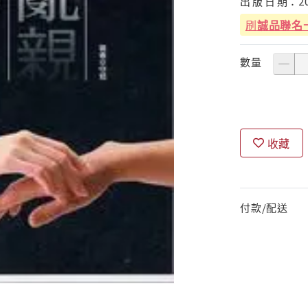
出
版
日
期：
2
刷
誠品聯名
數量
收藏
付款/配送