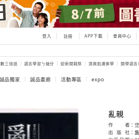
登入
APP下載
會員中心
註冊
點數三倍送
語言學習ㄅ級分
迎新開鞋祭
清爽肌膚美學
開學語言
誠品獨家
誠品畫廊
活動專區
expo
亂親
作
者：
出
版
社：