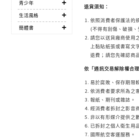
青少年
退貨須知：
生活風格
依照消費者保護法的規
簡體書
(不得有刮傷、破損、
請您以送貨廠商使用
上黏貼紙張或書寫文
退費；請您先確認商
依「通訊交易解除權合
易於腐敗、保存期限較
依消費者要求所為之客
報紙、期刊或雜誌。
經消費者拆封之影音
非以有形媒介提供之數
已拆封之個人衛生用品
國際航空客運服務。