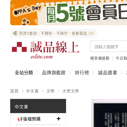
防詐3要訣：不聽信、不操作、掛斷電話
(詳)
禮享偶爸節
今日
全站分類
品牌旗艦館
排行榜
誠品選書
首頁
中文書
文學
大眾文學
中文書
📢強檔預購