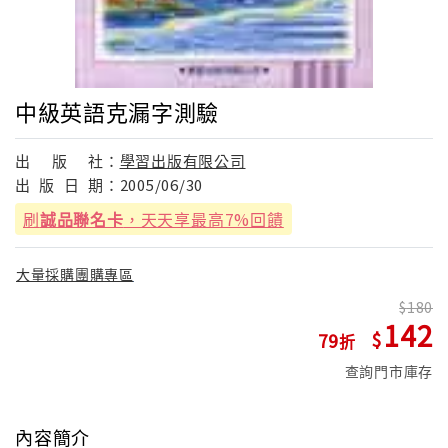
中級英語克漏字測驗
出
版
社：
學習出版有限公司
出
版
日
期：
2005/06/30
刷
誠品聯名卡
，天天享最高7%回饋
大量採購團購專區
180
142
79
查詢門市庫存
內容簡介