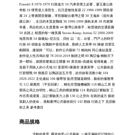
Friends! 8 1970-1979 行路遠方 10 汽車冒煙之必要，廖玉蕙公路
奇航 16 懷舊達人張哲生，往日是愉悅泉源 22 1980-1989 開拓發
展 24 上警廣開音樂廳，李哲藝駛出臺灣之聲 30 王逸鈴《迎向邊
疆公路》，生活的本質是飄移 36 1990-1999 接軌未來 38 作家陳
幸蕙，馬拉松的人生度量衡 44 臺灣公路推手，歐晉德的交通藍圖
50 在路上 相遇的每一種美麗 Stories &amp; Aritists 52 2000-2009
地景與美 54 薩璨如×尼古拉．貝杜 以「石」出發，門戶上的時空
行旅 60 胡復金 在飄動中發現美感，勤耕人文美學 66 陳健 捏塑互
動關係，建築師「可以」創作公共藝術 72 賴純純 同心連結溫度，
創作從人性共鳴出發 78 2010-2019 動靜之間 80 陶亞倫 轉動天下
第一驛站，掀開音樂童話立體書 86 黃浩德×吳建福 發揮童趣，打
造親子用路人的小天地 92 姜憲明×陳麗杏 落實美學，公共藝術是
打群體戰 98 鄧惠芬 以陶訴說五月雪，款待旅客清雅小歇 104
2020-2022 文化連結 106 楊尊智 點亮雪隧返鄉情，藝術的優雅導
引 112 羅萬照 《平安回家》，轉生挖雪隧機械獸 118 嶼山工房 形
塑高公局之自明性，嶼山工房的構築實驗 124 美的設計實驗室 工
作坊育成灌溉，設計實驗美力上路 130 心之所向 在路的遠方 藝術
策劃人的使命， 推動臺灣公共藝術前行 142 附錄 行路之下 見證藝
術之美 參考書目
商品規格
流動的風景: 國道地景×公共藝術, 一趟充滿時代記憶的公