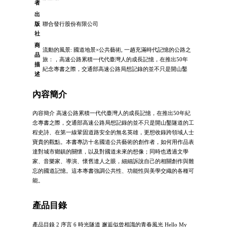
者
出
版
聯合發行股份有限公司
社
商
流動的風景: 國道地景×公共藝術, 一趟充滿時代記憶的公路之
品
旅：，高速公路累積一代代臺灣人的成長記憶，在推出50年
描
紀念專書之際，交通部高速公路局想記錄的並不只是開山鑿
述
內容簡介
內容簡介 高速公路累積一代代臺灣人的成長記憶，在推出50年紀
念專書之際，交通部高速公路局想記錄的並不只是開山鑿隧道的工
程史詩、在第一線鞏固道路安全的無名英雄，更想收錄跨領域人士
寶貴的觀點。本書專訪十名國道公共藝術的創作者，如何用作品表
達對城市鄉鎮的關懷，以及對國道未來的想像；同時也透過文學
家、音樂家、導演、懷舊達人之眼，細細訴說自己的相關創作與難
忘的國道記憶。這本專書強調公共性、功能性與美學交織的各種可
能。
產品目錄
產品目錄 2 序言 6 時光隧道 邂逅似曾相識的青春風光 Hello My