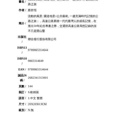
書名 /
路之旅
作者 /
蔡舒湉
流動的風景: 國道地景×公共藝術, 一趟充滿時代記憶的公
路之旅：，高速公路累積一代代臺灣人的成長記憶，在
簡介 /
推出50年紀念專書之際，交通部高速公路局想記錄的並
不只是開山鑿
出版社
聯合發行股份有限公司
/
ISBN13
9789865314644
/
ISBN10
9865314649
/
EAN /
9789865314644
誠品26
2682341313001
碼 /
頁數 /
144
裝訂 /
S:軟精裝
語言 /
1:中文 繁體
尺寸 /
20X20X0.9CM
級別 /
N:無