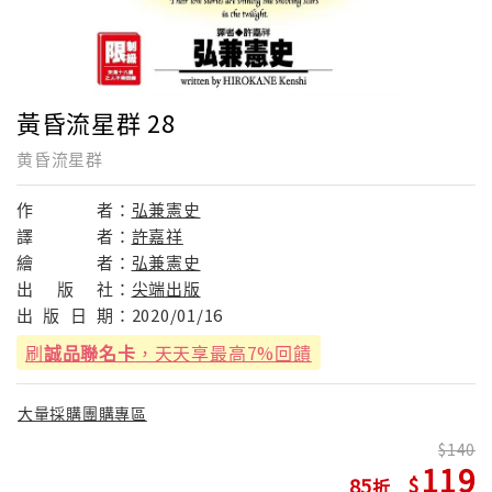
黃昏流星群 28
黄昏流星群
作
者：
弘兼憲史
譯
者：
許嘉祥
繪
者：
弘兼憲史
出
版
社：
尖端出版
出
版
日
期：
2020/01/16
刷
誠品聯名卡
，天天享最高7%回饋
大量採購團購專區
140
119
85