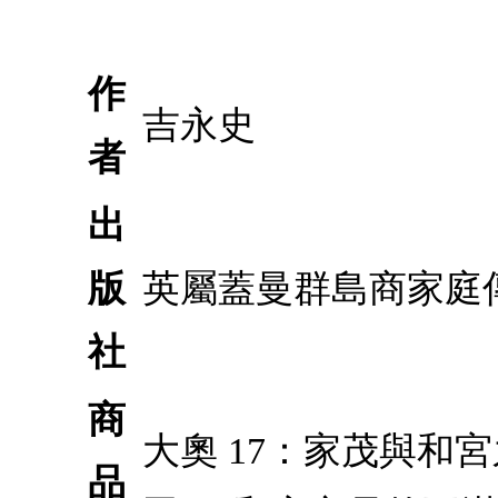
作
吉永史
者
出
版
英屬蓋曼群島商家庭
社
商
大奧 17：家茂與
品