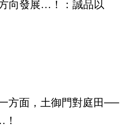
的方向發展…！：誠品以
一方面，土御門對庭田──
…！