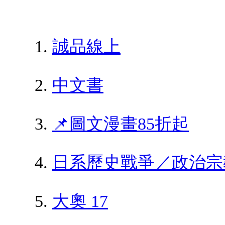
誠品線上
中文書
📌圖文漫畫85折起
日系歷史戰爭／政治宗
大奧 17