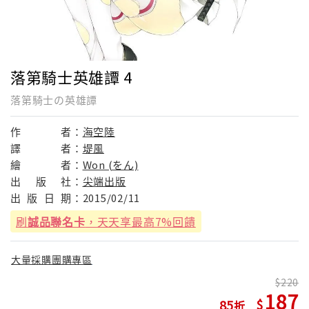
落第騎士英雄譚 4
落第騎士の英雄譚
作
者：
海空陸
譯
者：
堤風
繪
者：
Won (をん)
出
版
社：
尖端出版
出
版
日
期：
2015/02/11
刷
誠品聯名卡
，天天享最高7%回饋
大量採購團購專區
220
187
85