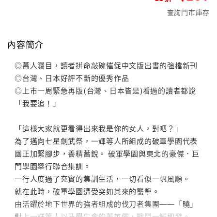
查詢門市庫存
內容簡介
◎萬人矚目，讀者拼命敲碗催促中文版出書的強檔新刊
◎台灣、日本好評不斷的優秀作品
◎上市一周緊急再版(台灣、日本皆是)看過的讀者都說
「我要追！」
「這樣大家就更看得出來我是你的女人，對吧？」
為了邁向七星劍武祭，一輝等人所組成的破軍學園代表
團正加緊腳步，養精蓄銳。 破軍學園與東北的豪傑．巨
門學園舉行聯合集訓。
一行人度過了充實的集訓生活，一切看似一帆風順。
就在此時，破軍學園遭受突如其來的襲擊。
由活躍於地下世界的強者組成的伐刀者集團――「曉」
對上一輝等人以及學生會的菁英們，戰鬥一觸即發。