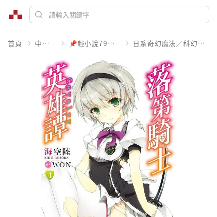
首頁
中文書
📌輕小說79折起
日系奇幻魔法／科幻冒險