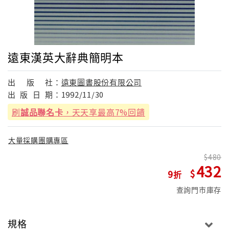
遠東漢英大辭典簡明本
出
版
社：
遠東圖書股份有限公司
出
版
日
期：
1992/11/30
刷
誠品聯名卡
，天天享最高7%回饋
大量採購團購專區
480
432
9
查詢門市庫存
規格