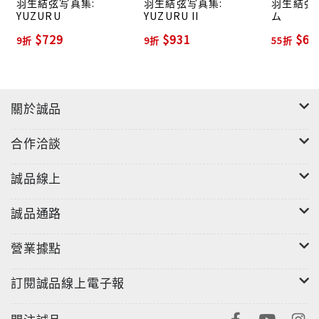
羽生結弦写真集:
羽生結弦写真集:
羽生結弦:
YUZURU
YUZURU II
ム
$729
$931
$61
9折
9折
55折
關於誠品
合作洽談
誠品線上
誠品通路
營業據點
訂閱誠品線上電子報