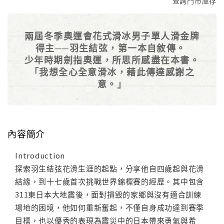
查詢門市庫存
兩屆冬季奧運會花式滑冰男子單人滑金牌
得主──羽生結弦，第一本自敘傳。
少年時期劍指奧運，所思所感盡在本書。
「我想全心全意滑冰，藉此傳達感謝之
意。」
內容簡介
Introduction
探索羽生結弦花滑生涯的起點，分享他自四歲起與花滑
結緣，到十七歲首次挑戰世界錦標賽的經歷。其中包含
311東日本大地震後，面對損毀的家鄉與沒有適合訓練
場地的困境，他如何重新奮起，不僅自身成功達到賽季
目標，也以優秀的表現為震災中的日本帶來勇氣與希