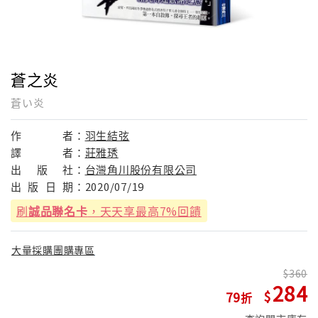
蒼之炎
蒼い炎
作
者：
羽生結弦
譯
者：
莊雅琇
出
版
社：
台灣角川股份有限公司
出
版
日
期：
2020/07/19
刷
誠品聯名卡
，天天享最高7%回饋
大量採購團購專區
360
284
79