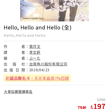
Hello, Hello and Hello (全)
Hello,Hello and Hello
作
者：
葉月文
譯
者：
李文軒
繪
者：
ぶーた
出
版
社：
台灣角川股份有限公司
出
版
日
期：
2019/04/23
刷
誠品聯名卡
，天天享最高7%回饋
大量採購團購專區
250
197
79