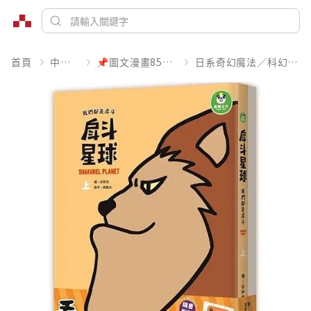
首頁
中文書
📌圖文漫畫85折起
日系奇幻魔法／科幻冒險