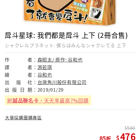
戽斗星球: 我們都是戽斗 上下 (2冊合售)
シャクレルプラネット: 僕らはみんなシャクレてる 上下
作
者：
森昭太/ 原作; 谷和也
譯
者：
游若琪
繪
者：
谷和也
出
版
社：
台灣角川股份有限公司
出
版
日
期：
2019/01/29
刷
誠品聯名卡
，天天享最高7%回饋
大量採購團購專區
560
476
85