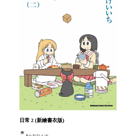
日常 2 (新繪書衣版)
作
あらゐけいいち