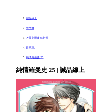
誠品線上
中文書
📌圖文漫畫85折起
日系BL
純情羅曼史 25
純情羅曼史 25 | 誠品線上