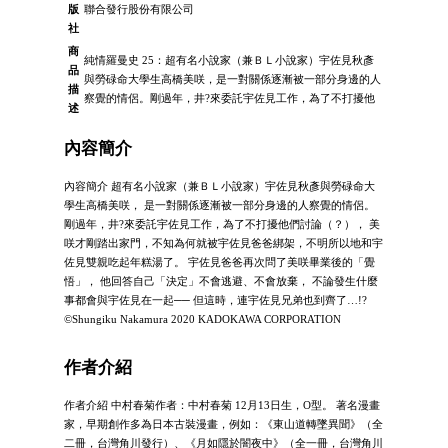
版
聯合發行股份有限公司
社
商
純情羅曼史 25：超有名小說家（兼ＢＬ小說家）宇佐見秋彥
品
與勞碌命大學生高橋美咲，是一對關係逐漸被一部分身邊的人
描
察覺的情侶。剛過年，井?來委託宇佐見工作，為了不打擾他
述
內容簡介
內容簡介 超有名小說家（兼ＢＬ小說家）宇佐見秋彥與勞碌命大
學生高橋美咲， 是一對關係逐漸被一部分身邊的人察覺的情侶。
剛過年，井?來委託宇佐見工作，為了不打擾他們討論（？）， 美
咲才剛踏出家門，不知為何就被宇佐見爸爸綁架，不明所以地和宇
佐見雙親吃起年糕湯了。 宇佐見爸爸再次問了美咲畢業後的「覺
悟」， 他回答自己「決定」不會逃避、不會放棄， 不論發生什麼
事都會與宇佐見在一起── 但這時，連宇佐見兄弟也到齊了…!?
©Shungiku Nakamura 2020 KADOKAWA CORPORATION
作者介紹
作者介紹 中村春菊作者：中村春菊 12月13日生，O型。 著名漫畫
家，早期創作多為日本古裝漫畫，例如：《東山道轉墜異聞》（全
二冊，台灣角川發行）、《月如隱於闇夜中》（全一冊，台灣角川