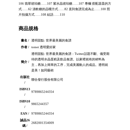
106 翡翠琥珀糖……107 紫水晶琥珀糖……107 專欄 搭配器皿的方
式……62 漬軟糖的品嚐方式……82 直到食譜完成為止……100 照
片拍攝方式……108 結語……110
商品規格
書名 /
透明甜點: 世界最美麗的食譜
作者 /
tomei 透明愛好家
透明甜點: 世界最美麗的食譜：Twitter話題不斷、備受期
待的透明水晶蛋糕及飲品食譜。以家裡就有的材料為
簡介 /
主，再加上簡單的工序，完成美麗動人的成品。透明就
是美！如同藝術
出版社
聯合發行股份有限公司
/
ISBN13
9789865244354
/
ISBN10
9865244357
/
EAN /
9789865244354
誠品26
2682001354009
碼 /