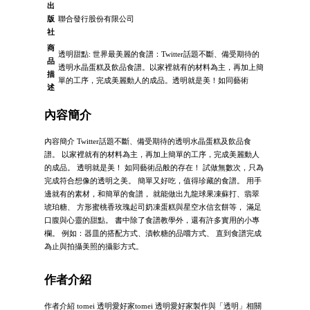
出
版
聯合發行股份有限公司
社
商
透明甜點: 世界最美麗的食譜：Twitter話題不斷、備受期待的
品
透明水晶蛋糕及飲品食譜。以家裡就有的材料為主，再加上簡
描
單的工序，完成美麗動人的成品。透明就是美！如同藝術
述
內容簡介
內容簡介 Twitter話題不斷、備受期待的透明水晶蛋糕及飲品食
譜。 以家裡就有的材料為主，再加上簡單的工序，完成美麗動人
的成品。 透明就是美！ 如同藝術品般的存在！ 試做無數次，只為
完成符合想像的透明之美。 簡單又好吃，值得珍藏的食譜。 用手
邊就有的素材，和簡單的食譜， 就能做出九龍球果凍蘇打、翡翠
琥珀糖、 方形蜜桃香玫瑰起司奶凍蛋糕與星空水信玄餅等， 滿足
口腹與心靈的甜點。 書中除了食譜教學外，還有許多實用的小專
欄。 例如：器皿的搭配方式、漬軟糖的品嚐方式、 直到食譜完成
為止與拍攝美照的攝影方式。
作者介紹
作者介紹 tomei 透明愛好家tomei 透明愛好家製作與「透明」相關