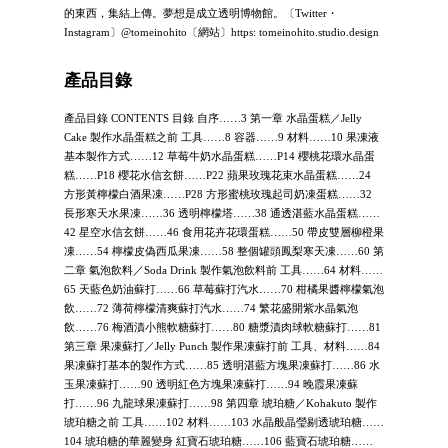
的東西，集結上傳。夢想是成立透明博物館。〔Twitter・
Instagram〕@tomeinohito〔網站〕https: tomeinohito.studio.design
產品目錄
產品目錄 CONTENTS 目錄 自序……3 第一章 水晶蛋糕／Jelly
Cake 製作水晶蛋糕之前 工具……8 容器……9 材料……10 果凍液
基本製作方式……12 草莓牛奶水晶蛋糕……P14 櫻桃花環水晶蛋
糕……P18 櫻花水信玄餅……P22 蘋果玫瑰花束水晶蛋糕……24
方形黃檸檬白酒果凍……P28 方形蜜桃玫瑰起司奶凍蛋糕……32
長形寒天水果凍……36 透明檸檬塔……38 通透湛藍水晶蛋糕……
42 星空水信玄餅……46 食用花卉花環蛋糕……50 帶皮雙層柳橙果
凍……54 檸檬皮偽西瓜果凍……58 整個罐頭鳳梨寒天凍……60 第
二章 氣泡飲料／Soda Drink 製作氣泡飲料前 工具……64 材料……
65 天藍色奶油蘇打……66 草莓蘇打汽水……70 柑橘果醬檸檬氣泡
飲……72 薄荷檸檬清爽蘇打汽水……74 繁花盛開紫水晶氣泡
飲……76 梅酒漬小熊軟糖蘇打……80 糖漿漬肉球軟糖蘇打……81
第三章 果凍蘇打／Jelly Punch 製作果凍蘇打前 工具、材料……84
果凍蘇打基本的製作方式……85 透明湛藍方塊果凍蘇打……86 水
玉果凍蘇打……90 透明紅色方塊果凍蘇打……94 晚霞果凍蘇
打……96 九龍球果凍蘇打……98 第四章 琥珀糖／Kohakuto 製作
琥珀糖之前 工具……102 材料……103 水晶般晶瑩剔透琥珀糖……
104 琥珀糖的華麗變身 紅寶石琥珀糖……106 藍寶石琥珀糖……