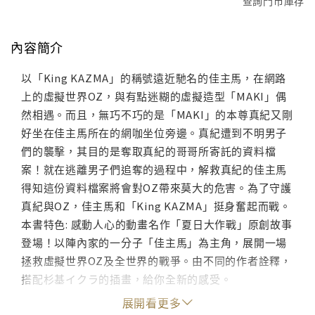
查詢門市庫存
內容簡介
以「King KAZMA」的稱號遠近馳名的佳主馬，在網路
上的虛擬世界OZ，與有點迷糊的虛擬造型「MAKI」偶
然相遇。而且，無巧不巧的是「MAKI」的本尊真紀又剛
好坐在佳主馬所在的網咖坐位旁邊。真紀遭到不明男子
們的襲擊，其目的是奪取真紀的哥哥所寄託的資料檔
案！就在逃離男子們追奪的過程中，解救真紀的佳主馬
得知這份資料檔案將會對OZ帶來莫大的危害。為了守護
真紀與OZ，佳主馬和「King KAZMA」挺身奮起而戰。
本書特色: 感動人心的動畫名作「夏日大作戰」原創故事
登場！以陣內家的一分子「佳主馬」為主角，展開一場
拯救虛擬世界OZ及全世界的戰爭。由不同的作者詮釋，
搭配杉基イクラ的插畫，給你全新的感受。
展開看更多