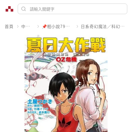
首頁
中文書
📌輕小說79折起
日系奇幻魔法／科幻冒險