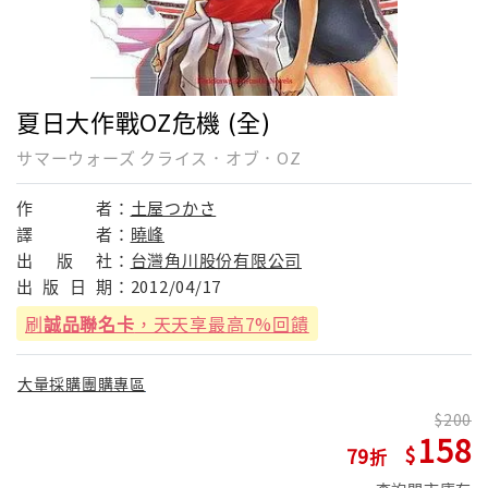
夏日大作戰OZ危機 (全)
サマーウォーズ クライス．オブ．OZ
作
者：
土屋つかさ
譯
者：
曉峰
出
版
社：
台灣角川股份有限公司
出
版
日
期：
2012/04/17
刷
誠品聯名卡
，天天享最高7%回饋
大量採購團購專區
200
158
79