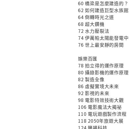
60 橋梁是怎麼建造的？
62 如何建造巨型水族
64 倒轉時光之道
68 超大鑽機
72 水力壓裂法
74 伊萬帕太陽能發電
76 世上最安靜的房間
娛樂百匯
78 拍立得的運作原理
80 攝錄影機的運作原理
82 製造全像
86 虛擬實境大未來
92 影視的未來
98 電影特效技術大觀
106 電影魔法大揭祕
110 電玩遊戲製作流程
118 2050年旅遊大展
124 賭場科技