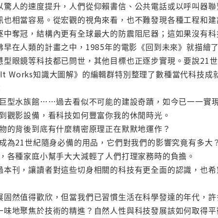
以驚人的速度提升，人們從仰賴書信、公共電話或以呼叫器聯
訊也相當容易。從宏觀的視角來看，也不難發現各種工程和建
逐中奪冠，結構內更有全球最大的防震阻尼器；這如果沒有科
在人類的計畫之中，1985年的電影《回到未來》就描繪了許
慧型眼鏡等科技都已問世，其他目標也正逐步實現。要說21
t Works知識大圖解》的編輯群特別整理了數種當代科技
：
、巨型水族館……過去看似不可能的建設奇蹟，如今已一一實
統到觀影設備，看科技如何豐富你我的休閒時光。
產物的背後到底有什麼精密原理正在默默地運作？
已成為21世紀隨身必備的用品，它們對我們的影響究竟有多大
賜，各種家庭小幫手大大減輕了人們打理家務時的負擔。
刊，讓讀者對這些切身相關的科技有更全面的認識，也希
然值得歡欣，但當我們已習慣生活在科學發達的年代，許
一味地聚焦於技術的精進？自然人性與科技發展該如何取得平