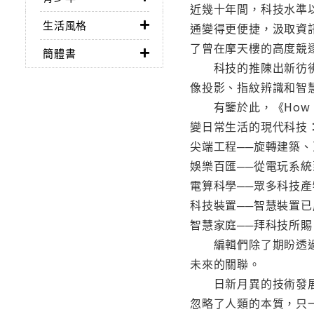
近幾十年間，科技水準
生活風格
通變得更便捷，汲取資
了曾在摩天樓的高度競
簡體書
科技的推陳出新彷彿早
像投影、指紋辨識和智
有鑒於此，《How I
變日常生活的現代科技
尖端工程──旋轉建築
娛樂百匯──從電玩系
電算科學──眾多科技
科技裝置──智慧裝置
智慧家庭──拜科技所
編輯們除了期盼透過本
未來的關聯。
日新月異的技術發展固
忽略了人類的本質，只