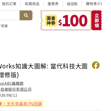
我的訂單
收藏商品
優惠券
誠品點
購物車(
)
0
考用展
t Works知識大圖解: 當代科技大圖
增修版)
iveABC編輯群
希伯崙股份有限公司
020/08/12
卡
，天天享最高7%回饋