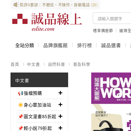
防詐3要訣：不聽信、不操作、掛斷電話
(詳)
禮享偶爸節
搶領全
全站分類
品牌旗艦館
排行榜
誠品選書
首頁
中文書
自然科普
普及科學
中文書
📢強檔預購
☀️身心靈加油站
📌圖文漫畫85折起
📌輕小說79折起