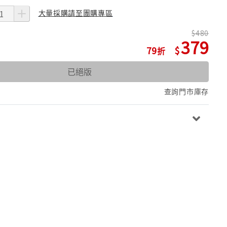
大量採購請至團購專區
480
379
79
已絕版
查詢門市庫存