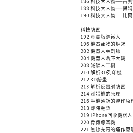
186 科技大人物──古
188 科技大人物──提
190 科技大人物──比
科技裝置
192 真實版鋼鐵人
196 機器寵物的崛起
202 機器人藥劑師
204 機器人倉庫大觀
208 減碳人工樹
210 解析3D列印機
212 3D繪畫
213 解析反雷射裝置
214 測謊機的原理
216 手機通話的運作原
218 即時翻譯
219 iPhone回收機器人
220 骨傳導耳機
221 無線充電的運作原