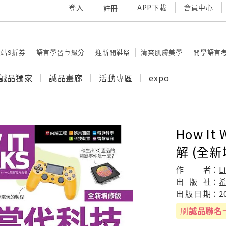
登入
APP下載
會員中心
註冊
站9折券
語言學習ㄅ級分
迎新開鞋祭
清爽肌膚美學
開學語言
誠品獨家
誠品畫廊
活動專區
expo
How I
解 (全新
作
者：
L
出
版
社：
出
版
日
期：
2
刷
誠品聯名