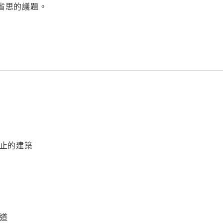
省思的議題。
觀止的建築
水道