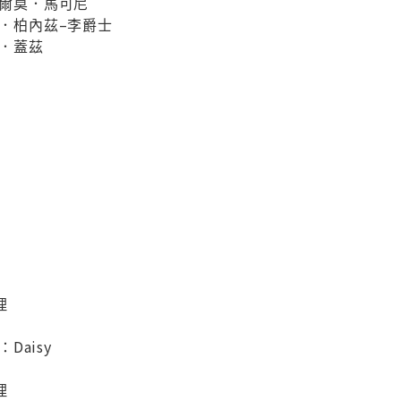
列爾莫．馬可尼
姆．柏內茲–李爵士
爾．蓋茲
理
：Daisy
理