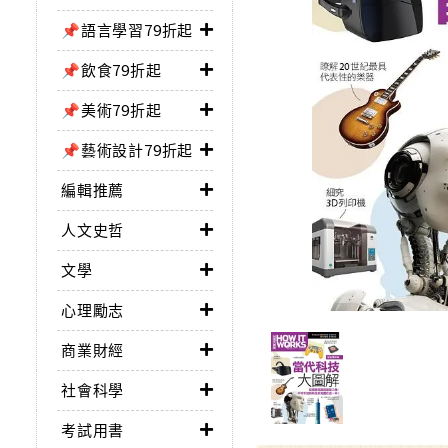
📌語言學習79折起
📌飲食79折起
📌美術79折起
📌藝術設計79折起
編輯推薦
人文史哲
文學
心理勵志
商業財經
社會科學
考試用書