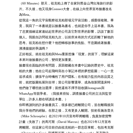
（60 Minutes）那天，祖克柏上傳了全家到舊金山灣出海旅行的影
片。不久後，他又現身Connect大會，在線上向世界宣布臉書改名
為Meta。
從我這一角的元宇宙觀察祖克柏那場元宇宙活動，感覺很複雜。畢
竟，我寫了一本書就是以臉書為書名，也就是你手上這本書。我為
了忠實描繪這家連結起世界的公司及它對世界的影響，訪談了數百
個人。我親自訪問祖克柏九次，以前所未有的方式近距離了解他的
思考。祖克柏在想什麼？他想轉移故事的焦點、平息圍繞著臉書、
沸沸揚揚的爭議嗎？
正好相反。就在祖克柏與Meta重新想像「現實」的當下，理解這家
本來叫做臉書的公司，變得更加重要。
臉書現在面臨的所有問題，原因都藏在本書中記錄的歷史中。祖克
柏的大膽；他在公司起飛時寫在小筆記本裡的夢想藍圖；一心一意
追求成長；擴張平台時犧牲了用戶隱私；在有能力監控內容品質之
前，就把版圖拓展到全球；當公司影響選舉、成為假新聞溫床時，
他們做了哪些政治選擇；當然還有不擇手段收購Instagram與
WhatsApp等競爭者。（我後來得知，調查臉書公司的立法與監管
單位，許多人都在研讀這本書。）
你即將讀到的許多臉書員工，很多都已經離開公司，並在離職後與
我分享他們的經驗。在那之後，又有更多人離開。技術長施洛普夫
（Mike Schroepfer）在2021年10月宣布即將離職，負責加密貨幣
計畫（失敗了）的馬可斯（David Marcus）也在2021年12月宣布
將離開。但這家公司目前仍由祖克柏的一群忠臣掌舵，包括考克斯
（Christopher Cox）與博斯沃斯（Andrew Bosworth）等高階主