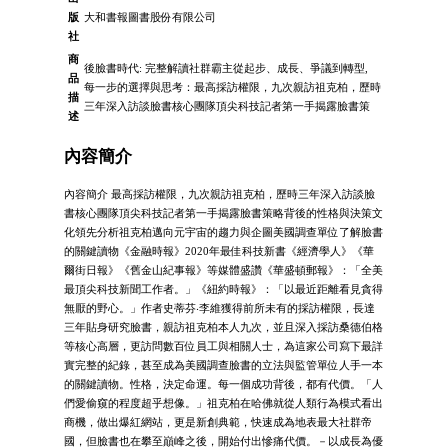
版
大和書報圖書股份有限公司
社
商
後臉書時代: 完整解讀社群霸主從起步、成長、爭議到轉型,
品
每一步的選擇與思考：最高採訪權限，九次親訪祖克柏，歷時
描
三年深入訪談臉書核心團隊頂尖科技記者第一手揭露臉書策
述
內容簡介
內容簡介 最高採訪權限，九次親訪祖克柏，歷時三年深入訪談臉
書核心團隊頂尖科技記者第一手揭露臉書策略背後的性格與決策文
化領先分析祖克柏邁向元宇宙的趨力與企圖美國調查單位了解臉書
的關鍵讀物《金融時報》2020年最佳科技新書《經濟學人》《華
爾街日報》《舊金山紀事報》等媒體盛讚《華盛頓郵報》：「全美
最頂尖科技新聞工作者。」《紐約時報》：「以最近距離看見貪得
無厭的野心。」作者史蒂芬‧李維獲得前所未有的採訪權限，長達
三年貼身研究臉書，親訪祖克柏本人九次，並且深入採訪桑德伯格
等核心高層，更訪問數百位員工與相關人士，為這家公司寫下最詳
實完整的紀錄，甚至成為美國調查臉書的立法與監管單位人手一本
的關鍵讀物。性格，決定命運。每一個成功背後，都有代價。「人
們愛偷窺的程度超乎想像。」祖克柏在哈佛就從人類行為模式看出
商機，做出爆紅網站，更是新創典範，快速成為地表最大社群帝
國，但臉書也在攀至巔峰之後，開始付出慘痛代價。－以成長為優