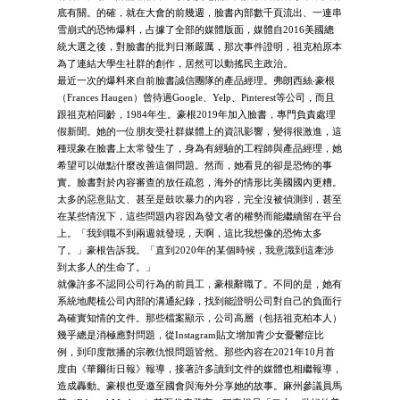
底有關。的確，就在大會的前幾週，臉書內部數千頁流出、一連串
雪崩式的恐怖爆料，占據了全部的媒體版面，媒體自2016美國總
統大選之後，對臉書的批判日漸嚴厲，那次事件證明，祖克柏原本
為了連結大學生社群的創作，居然可以動搖民主政治。
最近一次的爆料來自前臉書誠信團隊的產品經理。弗朗西絲‧豪根
（Frances Haugen）曾待過Google、Yelp、Pinterest等公司，而且
跟祖克柏同齡，1984年生。豪根2019年加入臉書，專門負責處理
假新聞。她的一位朋友受社群媒體上的資訊影響，變得很激進，這
種現象在臉書上太常發生了，身為有經驗的工程師與產品經理，她
希望可以做點什麼改善這個問題。然而，她看見的卻是恐怖的事
實。臉書對於內容審查的放任疏忽，海外的情形比美國國內更糟。
太多的惡意貼文、甚至是鼓吹暴力的內容，完全沒被偵測到，甚至
在某些情況下，這些問題內容因為發文者的權勢而能繼續留在平台
上。「我到職不到兩週就發現，天啊，這比我想像的恐怖太多
了。」豪根告訴我。「直到2020年的某個時候，我意識到這牽涉
到太多人的生命了。」
就像許多不認同公司行為的前員工，豪根辭職了。不同的是，她有
系統地爬梳公司內部的溝通紀錄，找到能證明公司對自己的負面行
為確實知情的文件。那些檔案顯示，公司高層（包括祖克柏本人）
幾乎總是消極應對問題，從Instagram貼文增加青少女憂鬱症比
例，到印度散播的宗教仇恨問題皆然。那些內容在2021年10月首
度由《華爾街日報》報導，接著許多讀到文件的媒體也相繼報導，
造成轟動。豪根也受邀至國會與海外分享她的故事。麻州參議員馬