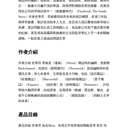
雜誌特約編輯）假新聞、洩漏個資、侵犯隱私、網路成癮、操弄民
主⋯⋯臉書今日撇不清的爭議，與我們對網路世界的擔憂，其實深
埋在公司的早期決策中！《後臉書時代》（Facebook: The Inside
Story）作者史蒂芬．李維獲得前所未有的採訪權限，長達三年貼
身研究臉書，親訪祖克柏本人九次，並且深入採訪桑德伯格等核心
高層，更訪問數百位員工與相關人士，為這家公司寫下最詳實完整
的紀錄，甚至成為美國調查臉書的立法與監管單位人手一本的關鍵
讀物。☞點此進入迷誠品閱讀文章
作者介紹
作者介紹 史蒂芬‧李維是《連線》（Wired）雜誌特約編輯，曾創辦
Backchannel，也曾任《新聞週刊》（Newsweek）資深編輯與科技
通訊主筆，有七本著作，文章散見各大刊物，包括《滾石雜誌》、
《哈潑雜誌》、《Macworld》、《紐約時報雜誌》、《君子雜
誌》（Esquire）、《紐約客》與《首映雜誌》（Premiere）。許恬
寧師大翻譯所畢，自由譯者，近期譯有《教練：賈伯斯、佩吉、皮
查不公開教練的高績效團隊心法》、《躍競思維》、《四騎士主宰
的未來》。
產品目錄
產品目錄 作者序 改名Meta、布局元宇宙背後的戰略思考 前言 性