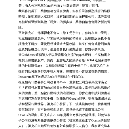
管，兩人分別執掌Meta的兩面：社群媒體與「現實」部門。
我寫作的當下，桑德伯格也還在臉書，但在公司被猛烈批評的這段
時期，她卻避開大眾目光，沒有如預期的出面捍衛公司。或許當祖
克柏踩穩過渡到其他「現實」的腳步後，桑德伯格也會開啟新的冒
險。
至於祖克柏，他哪裡也不會去（除了元宇宙）。你將在書中看到，
祖克柏是熱愛競爭、非常固執與堅持的領導者，反壟斷訴訟也不會
讓他慢下腳步。即使已經被禁止大型收購，當有任何會威脅到臉書
生意的新概念出現時，他還是會執行備案計畫：抄對手的東西。
當Clubhouse這個讓人們以聲音聚會交流的app出現時，祖克柏馬上
複製出臉書的版本。然而，臉書最大的競爭者是TikTok這個來自中
國的社群影音app，以極快速度吸引超過十億用戶，比祖克柏手上
握有的任何服務都受年輕人青睞。臉書當然不會放過複製的機會，
Instagram旗下的產品Reels很明顯就在抄TikTok。
祖克柏為什麼要將公司改名為Meta、重新把公司定義為元宇宙公
司？這個行為其實源自於臉書自身的瀕死經驗，當年以網站思維起
家的臉書，差一點被行動科技的浪潮淹沒，你會在書中讀到臉書甚
至還想打造自家智慧手機，跟蘋果與Google競爭。雖然臉書最終成
功轉型至行動世界，祖克柏仍發誓，下一波典範轉移時，臉書絕對
要當領頭羊，而不是在後面追趕。這也是他買下虛擬實境公司
Oculus的理由，即使這在2014年是看似奇怪的收購選擇。即使這家
子公司並沒有為臉書貢獻多少營收（祖克柏還逼走了Oculus的創辦
人），祖克柏自始至終都沒有對這個願景失去信心。我在研究這本