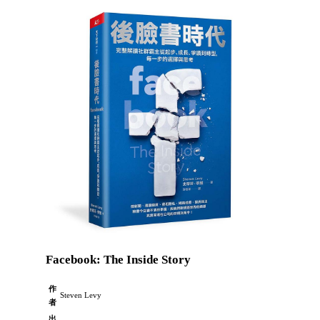
Facebook: The Inside Story
作
Steven Levy
者
出