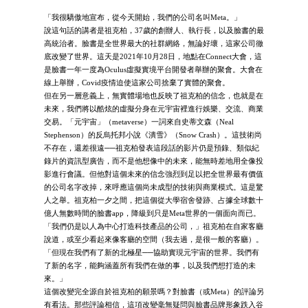
「我很驕傲地宣布，從今天開始，我們的公司名叫Meta。」
說這句話的講者是祖克柏，37歲的創辦人、執行長，以及臉書的最
高統治者。臉書是全世界最大的社群網絡，無論好壞，這家公司徹
底改變了世界。這天是2021年10月28日，地點在Connect大會，這
是臉書一年一度為Oculus虛擬實境平台開發者舉辦的聚會。大會在
線上舉辦，Covid疫情迫使這家公司捨棄了實體的聚會。
但在另一層意義上，無實體場地也反映了祖克柏的信念，也就是在
未來，我們將以酷炫的虛擬分身在元宇宙裡進行娛樂、交流、商業
交易。「元宇宙」（metaverse）一詞來自史蒂文森（Neal
Stephenson）的反烏托邦小說《潰雪》（Snow Crash）。這技術尚
不存在，還差很遠──祖克柏發表這段話的影片仍是預錄、類似紀
錄片的資訊型廣告，而不是他想像中的未來，能無時差地用全像投
影進行會議。但他對這個未來的信念強烈到足以把全世界最有價值
的公司名字改掉，來呼應這個尚未成型的技術與商業模式。這是驚
人之舉。祖克柏一夕之間，把這個從大學宿舍發跡、占據全球數十
億人無數時間的臉書app，降級到只是Meta世界的一個面向而已。
「我們仍是以人為中心打造科技產品的公司，」祖克柏在自家客廳
說道，或至少看起來像客廳的空間（我去過，是很一般的客廳）。
「但現在我們有了新的北極星──協助實現元宇宙的世界。我們有
了新的名字，能夠涵蓋所有我們在做的事，以及我們想打造的未
來。」
這個改變完全源自於祖克柏的願景嗎？對臉書（或Meta）的評論另
有看法。那些評論相信，這項改變毫無疑問與臉書品牌形象跌入谷