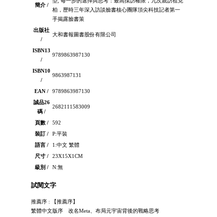
型, 每一步的選擇與思考：最高採訪權限，九次親訪祖克
簡介 /
柏，歷時三年深入訪談臉書核心團隊頂尖科技記者第一
手揭露臉書策
出版社
大和書報圖書股份有限公司
/
ISBN13
9789863987130
/
ISBN10
9863987131
/
EAN /
9789863987130
誠品26
2682111583009
碼 /
頁數 /
592
裝訂 /
P:平裝
語言 /
1:中文 繁體
尺寸 /
23X15X1CM
級別 /
N:無
試閱文字
推薦序 : 【推薦序】
繁體中文版序 改名Meta、布局元宇宙背後的戰略思考