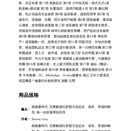
格，決定命運 第一部 新創起步 第1章 少年祖克柏：程式天才x喜
歡策略x愛征服 第2章 反覆測試，讓用戶顯露人性 第3章 爆紅關
鍵，先占領超高含金族群 第4章 超高黏著，讓創投買單 第5章 光
速迭代，塗鴉牆、社團、照片成用戶最愛 第6章 開放臉書，重寫核
心價值，拆掉隱私保護牆 第二部 成長擴張 第7章 開發者生態系，
埋個資外洩禍根 第8章 精準行銷創廣告商機，用戶從此沒有祕密
第9章 桑德伯格掌營運，雙頭組織造成決策盲區 第10章 增加用
戶！成長驅動一切，慈善也不例外 第11章 問題浮現，外包內容審
查，擅改隱私設定 第12章 追趕行動浪潮，第一次轉型危機 第13章
帝國成形：買人才、搶市場、抄技術 第三部 失控帝國 第14章 選
舉假新聞，平台不負責 第15章 俄國連上最強瘋傳引擎，引爆國安
危機 第16章 劍橋分析，史上最大隱私災難 第17章 連結（醜惡）
世界，官宣補救途徑 第18章 營收屢創新高，聲譽股價跌谷底 第19
章 中央集權，IG、WhatsApp、Oculus臉書化 後記 正向力量還是
邪惡機器？臉書仍在創造歷史 謝辭 注釋
商品規格
後臉書時代: 完整解讀社群霸主從起步、成長、爭議到轉
書名 /
型, 每一步的選擇與思考
作者 /
Steven Levy
後臉書時代: 完整解讀社群霸主從起步、成長、爭議到轉