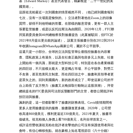
基（Edward Markey）甚至代表發言，稱豪根是「二十一世紀的美
國英雄」。
這跟祖克柏最近一次到國會的情景截然不同，（他已經到國會報到
七次，沒有一次場面是愉快的。）立法者對著他在Zoom上的頭像
質問，卻得不到他明確的答覆。在那樣的敵意背後，更有一群人主
張要監管臉書，或是以反托拉斯法為由開罰。2020年12月，FTC聯
邦貿易委員會與46州總檢察長對臉書提告（此案被駁回，但FTC於
2021年8月提出更尖銳的論述）。該案主張臉書分別在2012與2014
年收購Instagram與WhatsApp兩家公司，屬於不公平競爭。
這還只是一小部分。全球的立法與監管單位都指控臉書在內容審
查、隱私政策上有過失，以及在社會正義與包容多元上失敗。社會
上開始有一個共識，那就是大型科技公司，特別是在各自產業稱霸
的四巨頭，不只規模太龐大，更是獨占市場、不公平競爭、對勞工
不友善，甚至危害民主制度。而在四巨頭之中，臉書和其領導者更
是眾矢之的。回到美國國內，新的政府成立了，即使這家公司的平
台上助長了反方勢力（臉書又太晚採取行動制止這股浪潮）。拜登
總統提名的FTC委員與司法部反壟斷部門的主管，都曾公開批評科
技巨頭與臉書。
諷刺的是，這一切都影響不了臉書的財務表現。Covid疫情期間有
更多人使用臉書提供的服務，臉書賺進更多錢。2020年，公司營
收高達860億美元，獲利更逼近330億美元。2021年夏天，臉書市
值破兆。祖克柏個人身價上看700億美元，名列全球首富之一。
或許這些豐收讓祖克柏在批評者攻擊他的公司沒有保護使用者與社
會時，有信心轉移焦點。就在豪根上知名電視節目《六十分鐘》