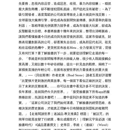
先要務，忽視內容品管，造成惡意、歧視、暴力內容猖獗；－穩抓
龐大廣告商機，卻不斷侵犯隱私底線，用戶從此沒有祕密；－為了
吸引開發者，過度寬鬆的公司政策導致史上最大個資外洩災難；－
全球最強大瘋傳引擎，卻也成為假新聞快速傳播、操弄選舉的最強
利器；－靠精準眼光併購潛力競爭者，成為市場最大玩家，卻成為
反壟斷最大目標。本書將臉書十幾年來的決策，整理出清晰脈絡，
讓我們看懂臉書今日的成功與失敗背後的原因。這家市值破兆、財
務表現屢創新高的公司，卻逐漸失去信任，成為邪惡代名詞。祖克
柏在這樣的危機中，更突然宣布改名Meta，全力發展元宇宙，背後
又有何打算？要了解臉書的下一步，就要從頭理解它走過的每一
步。「李維是科技新聞報導界的大師級人物，很少有人既能接觸企
業高層，又能以數十年矽谷經驗，提出一針見血的觀察。揭曉了一
家橫衝直撞的年輕公司，在握有改變世界的力量後產生的重大後
果。」──《貝佐斯傳》作者史東（Brad Stone）讀者五星好評迴響
「比驚悚片更刺激的商業故事。每一個當下看似正確的決定，都預
示了未來的災難後果。……你可以在書中看見許多不可逆的決策，
長年累積，造就我們今天的世界。」「接受臉書旗下所有app的服
務條款前，先讀這本書吧！……書中提到許多我從來不知道的事
實。」「這家公司決定了我們如何溝通。了解臉書的經營思維、各
種決策的歷史脈絡，才能真正理解今日有關個資與隱私的複雜問
題。」【走進閱讀世界｜迷誠品:專文推薦】標題｜「被詛咒」的
簡單功能竟改變了行銷業，養出成癮世代！｜理解元宇宙必讀《後
臉書時代》 #誠品選書撰文｜ 史蒂芬．李維（《連線》（Wired）