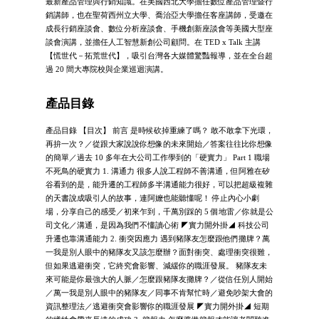
最新產品管理與行銷知識。在美國西北大學擔任數位產品管理暨行
銷講師，也在聖荷西州立大學、喬治亞大學擔任客座講師，受邀在
成長行銷座談會、數位分析座談會、手機創新座談會等美國大型座
談會演講，並擔任人工智慧新創公司顧問。在 TED x Talk 主講
【慌世代－拓荒世代】，吸引台灣各大媒體驚豔報導，並在全台超
過 20 間大專院校與企業巡迴演講。
產品目錄
產品目錄 【目次】 前言 是時候砍掉重練了嗎？ 敢不敢拿下光環，
再拚一次？／從跟大家說說你想像的未來開始／答案往往比你想像
的簡單／過去 10 多年在大公司工作學到的「硬實力」 Part 1 職場
不死鳥的硬實力 1. 溝通力 很多人說工程師不善溝通，但阿雅在矽
谷看到的是，能升遷的工程師多半溝通能力很好，可以把超級複雜
的天書說成吸引人的故事，連阿嬤也能聽懂呢！ 停止內心小劇
場，分享自己的感受／初來乍到，千萬別踩的 5 個地雷／你就是公
司文化／溝通，是因為我們不懂讀心術 ◤實力開外掛◢ 科技公司
升遷也靠溝通能力 2. 衝突因應力 遇到豬隊友怎麼跟他們攤牌？萬
一我是別人眼中的豬隊友又該怎麼辦？面對衝突、處理衝突很難，
但如果逃避衝突，它終究會影響、減緩你的職涯發展。 豬隊友未
來可能是你最強大的人脈／怎麼跟豬隊友攤牌？／從信任別人開始
／萬一我是別人眼中的豬隊友／同事不肯幫忙時／避免吵架大會的
資訊整理法／逃避衝突會影響你的職涯發展 ◤實力開外掛◢ 短期