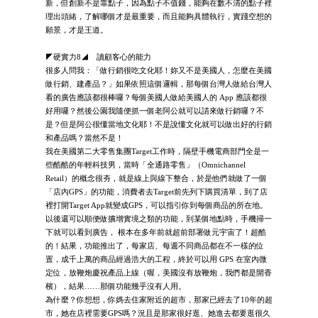
新，但創新不是靠點子，因為點子不值錢，能夠在數不清的點子裡
理出頭緒，了解哪個才是最重要，而且能夠具體執行，實踐空想的
願景，才是王道。
◤硬實力8◢ 讀顧客心的能力
很多人問我：「做行銷很吃文化耶！妳又不是美國人，怎麼在美國
做行銷、建產品？」如果依照這個邏輯，那每個台灣人做給台灣人
看的廣告應該都很棒囉？每個美國人做給美國人的 App 應該都很
好用囉？然後公園我隨便抓一個老阿公就可以請來做行銷囉？不
是？但是阿公很懂當地文化耶！不是說懂文化就可以做出好的行銷
和產品嗎？當然不是！
我在美國第二大零售集團Target工作時，隔壁手機電商部門全是一
些酷酷的年輕科技男，當時「全通路零售」（Omnichannel
Retail）的概念很夯，就是線上與線下整合，於是他們就做了一個
「店內GPS」的功能，消費者去Target前先列下購買清單，到了店
裡打開Target App就變成GPS，可以指引你到每個商品的所在地。
以後還可以順便做擴增實境之類的功能，到某個地點時，手機掃一
下就可以看到廣告， 根本在多年前就超前部署做元宇宙了！超酷
的！結果，功能推出了，每家店、每週不同商品都在不一樣的位
置，成千上萬的商品經過浩大的工程，終於可以用 GPS 在室內微
定位，放鞭炮慶祝產品上線（喔，美國沒有放鞭炮，我們都是開香
檳），結果……那個功能幾乎沒有人用。
為什麼？你想想，你媽去住家附近的超市，那家已經去了10年的超
市，她在店裡需要GPS嗎？況且是那家很好逛、她進去都要逛很久