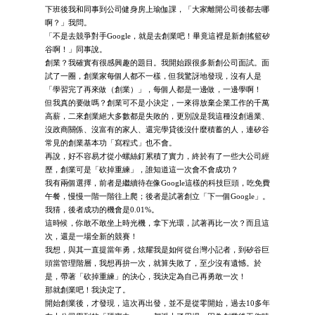
下班後我和同事到公司健身房上瑜伽課，「大家離開公司後都去哪
啊？」我問。
「不是去競爭對手Google，就是去創業吧！畢竟這裡是新創搖籃矽
谷啊！」同事說。
創業？我確實有很感興趣的題目。我開始跟很多新創公司面試。面
試了一圈，創業家每個人都不一樣，但我驚訝地發現，沒有人是
「學習完了再來做（創業）」，每個人都是一邊做，一邊學啊！
但我真的要做嗎？創業可不是小決定，一來得放棄企業工作的千萬
高薪，二來創業絕大多數都是失敗的，更別說是我這種沒創過業、
沒政商關係、沒富有的家人、還完學貸後沒什麼積蓄的人，連矽谷
常見的創業基本功「寫程式」也不會。
再說，好不容易才從小螺絲釘累積了實力，終於有了一些大公司經
歷，創業可是「砍掉重練」，誰知道這一次會不會成功？
我有兩個選擇，前者是繼續待在像Google這樣的科技巨頭，吃免費
午餐，慢慢一階一階往上爬；後者是試著創立「下一個Google」。
我猜，後者成功的機會是0.01%。
這時候，你敢不敢坐上時光機，拿下光環，試著再比一次？而且這
次，還是一場全新的競賽！
我想，與其一直提當年勇，炫耀我是如何從台灣小記者，到矽谷巨
頭當管理階層，我想再拚一次，就算失敗了，至少沒有遺憾。於
是，帶著「砍掉重練」的決心，我決定為自己再勇敢一次！
那就創業吧！我決定了。
開始創業後，才發現，這次再出發，並不是從零開始，過去10多年