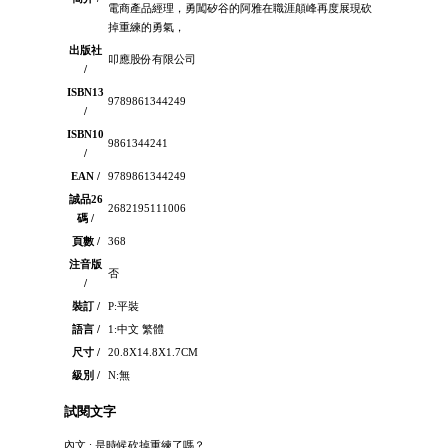
電商產品經理，勇闖矽谷的阿雅在職涯顛峰再度展現砍
掉重練的勇氣，
出版社
叩應股份有限公司
/
ISBN13
9789861344249
/
ISBN10
9861344241
/
EAN /
9789861344249
誠品26
2682195111006
碼 /
頁數 /
368
注音版
否
/
裝訂 /
P:平裝
語言 /
1:中文 繁體
尺寸 /
20.8X14.8X1.7CM
級別 /
N:無
試閱文字
內文 : 是時候砍掉重練了嗎？