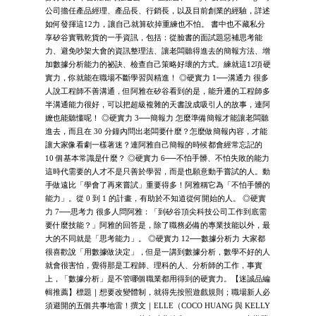
公司擔任產品經理、產品長、行銷長，以及目前創業的經驗，詳述
如何發揮這12力，讓自己就算砍掉重練也不怕。 書中也不藏私分
享矽谷實戰乾貨的一手資訊，包括：從臉書的面試題惡補思考能
力、避免吵架大會的資訊整理法、讓老闆聽得進去的簡報方法、增
加數據分析能力的祕訣、檢查自己策略好壞的方式。練就這12項硬
實力，你就能在職場不斷學習與精進！ ◎硬實力 1──溝通力 很多
人說工程師不善溝通，但阿雅在矽谷看到的是，能升遷的工程師多
半溝通能力很好，可以把超級複雜的天書說成吸引人的故事，連阿
嬤也能聽懂呢！ ◎硬實力 3──簡報力 怎麼準備簡報才能讓老闆聽
進去，而且在 30 分鐘內問出老闆要什麼？怎麼做簡報內容，才能
讓大家像看劇一樣著迷？連阿雅自己簡報的時候都會經常忘記的
10 個基本常識是什麼？ ◎硬實力 6──不怕手髒、不怕失敗的能力
這時代需要的人才不是只善於學習，而是也願意動手嘗試的人。動
手做遠比「學會了再來嘗試」重要得多！阿雅稱它為「不怕手髒的
能力」。從 0 到 1 的計畫，有助於不知道從何開始的人。 ◎硬實
力 7──思考力 很多人問阿雅：「到矽谷頂尖科技公司工作到底需
要什麼技能？」阿雅的回答是，除了職務必備的專業技能以外，最
大的不同就是「思考能力」。 ◎硬實力 12──數據分析力 大家都
很喜歡說「用數據做決定」，但是一講到數據分析，數學不好的人
就會很害怕，覺得那是工程師、理科的人、分析師的工作，事實
上，「數據分析」是不管哪個職業都用得到的硬實力。【迷誠品編
輯推薦】標題｜想要改變體制，就得先按照遊戲規則；職場新人必
須避開的五個共事地雷！撰文｜ELLE（COCO HUANG 與 KELLY