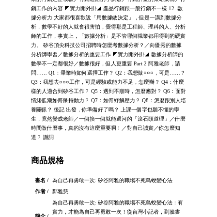
銷工作的內容 ◤實力開外掛◢ 產品行銷跟一般行銷不一樣 12. 數
據分析力 大家都很喜歡說「用數據做決定」，但是一講到數據分
析，數學不好的人就會很害怕，覺得那是工程師、理科的人、分析
師的工作，事實上，「數據分析」是不管哪個職業都用得到的硬實
力。 矽谷頂尖科技公司招聘時怎麼考數據分析？／向優秀的數據
分析師學習／數據分析的重要工作 ◤實力開外掛◢ 數據分析師的
數學不一定都很好／數據很好，但人更重要 Part 2 阿雅老師，請
問…… Q1：畢業時如何選擇工作？ Q2：我想做○○○，可是……？
Q3：我想去○○○工作，可是經驗或能力不足，怎麼辦？ Q4：什麼
樣的人適合到矽谷工作？ Q5：遇到不順時，怎麼應對？ Q6：面對
情緒低潮如何保持動力？ Q7：如何紓解壓力？ Q8：怎麼跟別人培
養關係？ 後記 出發，你準備好了嗎？ 上課一個字也聽不懂的學
生，竟然變成老師／一個換一個就能過河的「滾石頭道理」／什麼
時間做什麼事，真的沒有這麼重要啊！／對自己誠實／你怎麼知
道？ 謝詞
商品規格
書名 /
為自己再勇敢一次: 矽谷阿雅的職場不死鳥蛻變心法
作者 /
鄭雅慈
為自己再勇敢一次: 矽谷阿雅的職場不死鳥蛻變心法：有
實力，才能為自己再勇敢一次！從台灣小記者，到臉書
簡介 /