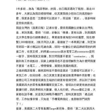
1年多前，身為「職涯導師」的我，自己職涯遇到了瓶頸，過去10
多年，大家以為我目標很明確，但其實我很少想自己到底想做什
麼，我更多是想「怎麼樣可以更好？」而這個「更好」，很多時候
是世俗的眼光。
我從台灣的《蘋果日報》記者出發，覺得美國數位好像比台灣先
進，來到美國。覺得「行銷」好像比「傳播」更有出路，到美國西
北大學念整合行銷傳播碩士。畢業後靠著海投500封履歷、陌生聯
繫2,000個校友、2個月拜訪人脈，最後做了一本商業計畫，到芝加
哥郊區一家小雜誌社毛遂自薦，得到一份數位行銷品牌經理的約聘
雇工作，在英文裡，約聘雇contractor跟水電零工的contractor是同
一個字，當時我英文很爛，對方問我要不要當「contractor」，我
聽到有工作就點頭，回家上網搜尋也不是很理解對方為什麼問我要
不要當「水電工」，懵懵懂懂，展開在美國的職涯。
之後的職涯發展，雖然當時並不覺得是基於「怎麼樣可以更好？」
來找工作，但回頭看，自己其實主要是被這個選擇條件而影響：在
媒體公司工作後發現廣告主端的行銷更有發揮空間，所以到了當時
美國第四大的零售集團希爾斯百貨工作。發現比行銷更有效的就是
數據行銷，因此專精在大數據、個人化行銷。iPhone爆紅之後，大
家都在談手機，於是我又轉戰手機部門，當時其實也對「產品經
理」工作似懂非懂，只知道「手機電商很紅，進那個部門就對
了！」
接著，美國第二大零售集團Target來挖角，覺得「第二大比第四大