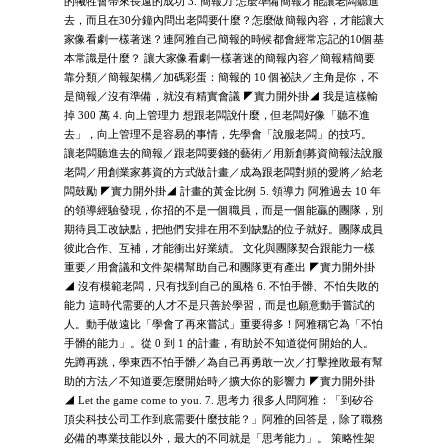
的犧牲會帶來長遠的成功 3. 簡報力 怎麼準備簡報才能讓老闆聽進
去，而且在30分鐘內問出老闆要什麼？怎麼做簡報內容，才能讓大
家像看劇一樣著迷？連阿雅自己簡報的時候都會經常忘記的10個基
本常識是什麼？ 讓大家像看劇一樣著迷的簡報內容／簡報精簡要
靠分類／簡報架構／加碼彩蛋：簡報的 10 個祕訣／主角是你，不
是簡報／沒有準備，就沒有精實會議 ◤實力開外掛◢ 我是這樣輸
掉 300 萬 4. 向上管理力 想跟老闆說什麼，但老闆好像「聽不進
去」，向上管理不是容易的事情，先學會「說服老闆」的技巧。
讓老闆聽進去的簡報／跟老闆要錢的藝術／用新創募資簡報法說服
老闆／用創業家募資的方式做計畫／成為跟老闆對頻的愛將／給老
闆鼓勵 ◤實力開外掛◢ 計畫的黃金比例 5. 領導力 阿雅過去 10 年
的領導經驗發現，你招的不是一個職員，而是一個能贏的團隊，別
期待員工改缺點，把他們安排在用不到缺點的位子就好。團隊成員
彼此合作、互補，才能衝出好業績。 文化與團隊契合跟能力一樣
重要／用會議和文件架構幫助自己和團隊更有產出 ◤實力開外掛
◢ 沒有模範老闆，只有找到自己的風格 6. 不怕手髒、不怕失敗的
能力 這時代需要的人才不是只善於學習，而是也願意動手嘗試的
人。動手做遠比「學會了再來嘗試」重要得多！阿雅稱它為「不怕
手髒的能力」。從 0 到 1 的計畫，有助於不知道從何開始的人。
先蹲再跳，學東西不怕手髒／為自己再勇敢一次／打擊挫敗最有幫
助的方法／不知道要怎麼開始時／擴大你的影響力 ◤實力開外掛
◢ Let the game come to you. 7. 思考力 很多人問阿雅：「到矽谷
頂尖科技公司工作到底需要什麼技能？」阿雅的回答是，除了職務
必備的專業技能以外，最大的不同就是「思考能力」。 策略性架