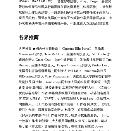
HSIAO（BAZAAR.TW））曾在矽谷臉書、eBay、Target、麥當勞
帶領軟體產品管理與行銷團隊任職的鄭雅慈（矽谷阿雅），當年毅
然辭掉工作赴美讀書，一路成長到矽谷科技公司擔任電子商務App
產品長的她，透過在美國的十幾年工作經驗分享美國職涯故事、海
外求職祕訣等實用的職場教戰手冊。☞點此進入迷誠品閱讀文章
各界推薦
各界推薦 ★國內外重磅推薦！ Christine Ellis Purcell，前臉書
Messenger行銷長 Dave McClure，美國傳奇投資人、500 Global加
速器創辦人 Grace Chau，Lyft企業行銷長、前臉書社群行銷長 Tim
Draper，美國傳奇投資人、Draper University創辦人 Patrick Lee，
美國電影評論網爛番茄共同創辦人 Phil Libin，mmhmm執行長、
前Evernote創辦人 Vijay Viswanathan，美國西北大學傳播暨行銷學
院副院長 陳士駿，YouTube共同創辦人暨前科技長 童振源，僑委
會委員長 龔明鑫，國發會主委 工程師作家的轉行人生，《文藝少
女的矽谷進擊》作者 半路出家軟體工程師在矽谷，矽谷知名部落
客 江湖人稱S姐、艾兒莎，女力學院創辦人 佐依Zoey，佐編茶水
間創辦人、《工作必須有錢有愛有意義！》作者 何則文，《知識
複利》作者、職涯實驗室創辦人 林偉克，好萊塢名編劇導演、
《好萊塢劇本創作術》作者 邱求慧，經濟部技術處處長、《一山
一故事》作者 姚詩豪，大人學共同創辦人 查克．歐麥利．葛林
堡，前《富比世》資深編輯 胡智為，職棒球員 翁琬柔 Joyce