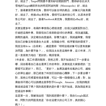
好」就去了，Target問我要不要到矽谷開創部門，覺得矽谷比冰天
雪地的Target總部所在的明尼阿波利斯（Minneapolis）好，就去
了。接著麥當勞來挖角，覺得可以做全球的產品，好像比只做美國
好，就去了。然後eBay來挖角，覺得可以進科技公司，比原本的零
售公司好，就去了。接著Facebook來挖角，我覺得比eBay好，就
去了。
其實這麼多年，有兩件事情我心裡很清楚，但很少誠實面對自己、
仔細想這兩件事。我發現自己很喜歡從0到1的專案，情況越混亂、
挑戰性越高、決定權自由度越高、影響力越大，我就越興奮。我發
現自己好像沒有很適合大企業，在階級分明、程序繁瑣的環境下，
我並沒有ﬁt in（合得來），總是覺得「明明這樣好像可以更有效解
決問題，為什麼不做？」。但我沒太在意這兩件事，這15年來，只
是一直很努力地往「更好的」職涯發展。
1年多前，我工作遇到瓶頸，突然之間，我不知道自己下一步要去
哪，回頭看看自己過去選擇工作的準則，其實就是大家眼裡的「怎
麼樣可以更好？」而已。「更好？」如果說越有名氣的公司、越核
心的單位越好，那已經進了科技巨頭的核心團隊，下一步要去哪？
對，當然公司裡還有很多階層，可以一階一階慢慢往上爬；對，如
果做得不開心可以跳槽去競爭對手Google、Amazon，但我的職涯
難道就這樣了嗎？我到底想要的是什麼？我不知道。因為我從來沒
想過這件事啊！
這是第一次，我被強迫想「我到底想要什麼？」我在Google面試
時，問對方的問題竟然是「你在這麼大的公司工作，真的開心
嗎？！」