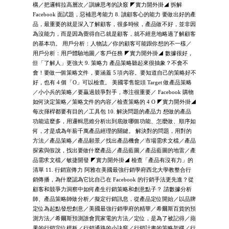
構／把邏輯拉高層次／訓練思考的訣竅 ◤實力開外掛◢ 拆解
Facebook 面試題，惡補思考能力 8. 讀顧客心的能力 要做出好的產
品，最重要的就是深入了解顧客，很多時候，產品做不好，並非因
為沒能力，而是因為覺得自己就是顧客，就不經意地略過了解顧客
的基本功。 用戶分析：人物誌／你的顧客可能跟你想的不一樣／
用戶分析：用戶體驗地圖／客戶任務 ◤實力開外掛◢ 數據很好，
但「了解人」更強大 9. 策略力 產品策略聽起來很抽象？不會不
會！要做一個策略文件，要涵蓋 5 項內容。要知道自己的策略好不
好，也有 4 個「O」可以檢查。 美國零售龍頭 Target 做產品策略
／小小兵的策略／要贏過競爭對手，專注很重要／ Facebook 購物
如何決定策略／策略文件的內容／檢查策略的 4 O ◤實力開外掛◢
每次揮桿都要有目的／工具包 10. 解決問題的產品力 想做的產品
功能這麼多，用邏輯思維分析出到底做哪個功能、怎麼做、順序如
何，才是成為年薪千萬產品經理的關鍵。 解決對的問題，用對的
方法／產品策略／產品願景／找出產品機會／市場需求文檔／產品
探索與假說，找出要做什麼產品／產品藍圖／產品藍圖的地雷／產
品需求文檔／敏捷開發 ◤實力開外掛◢ 檢查「產品有沒有力」的
清單 11. 行銷宣傳力 阿雅在美國最強行銷學府西北大學教整合行
銷傳播，為什麼認為它比自己在 Facebook 的行銷手法更先進？從
顧客和競爭力洞察中如何產生行銷策略和創意點子？ 請數據分析
師、產品策略師做分析／擬定行銷訊息，從產品定位開始／以品牌
定位為起點發想創意／美國最強行銷學府的精華／希爾斯百貨的預
測方法／希爾斯預測誰會買家電的方法／定位，是為了被記得／蘋
果的行銷定位模板／行銷通路的小訣竅／行銷計畫的策略架構／行