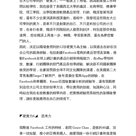
在大公司學到的「硬實力」一一都派上了用場。因為創業後工作時
間比較彈性，我也接受了美國西北大學的邀請，在商學院、傳播學
院、理工學院、法學院教授軟體產品管理、行銷、職涯發展等課
程，還有不少企業演講和授課邀約，過程中，我發現這些我在大公
司學到的實力，原來不只是創業的自己、不只是科技公司的小主
管，在各行各業、職涯不同階段的人都受到好評，特別是那些有點
迷惘， 想在職涯上再進一步、轉職、學習新東西、還在為夢想奮
鬥的人。
因此，決定以職場會用到的12項硬實力為主軸，以我過去在矽谷頂
尖公司的親身經驗，包括創建Facebook電商的產品管理及策略，推
動Facebook全球上網計畫的產品行銷和簡報能力，在eBay帶領科
技、數據、行銷團隊的部門產品長領導經驗、解決跟不同國家團隊
衝突的學習，在麥當勞跟全球不同文化團隊的溝通，在美國第二大
零售集團Target了解用戶、做年度最佳電商App的經驗，在
Facebook和希爾斯、Kmart百貨做數據分析的經驗等，還有我觀察
到這些大公司主管的領導方法，帶出實用的技能、知識和心法，同
時結合我在名校教書的精華內容，把實務經驗用系統性的架構做整
理，讓你更能應用在自己的情境下。
◤硬實力6◢ 思考力
我剛進 Facebook 工作的時候，老闆 Grace Chau，是個約40歲、頂
著一頭短髮、瘦小的亞裔美國人。她要我做一份行銷計畫和進度報