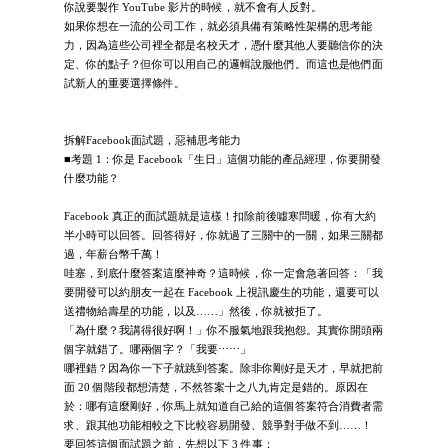
你說要製作 YouTube 影片的時候，就不會有人反對。
如果你想在一流的公司工作，就必須具備有策略性架構的思考能
力，因為這些公司裡全都是名校天才，憑什麼其他人要聽信你的決
定、你的點子？但你可以用自己的邏輯說服他們。而這也是他們面
試新人的重要選擇條件。
拆解Facebook面試題，惡補思考能力
■考題 1：你是 Facebook「生日」這個功能的產品經理，你要開發
什麼功能？
Facebook 真正的面試題就是這樣！扣除前後噓寒問暖，你有大約
半小時可以回答。回答得好，你就過了三關中的一關，如果三關都
過，年薪台幣千萬！
哇塞，到底什麼答案這麼神奇？這時候，你一定會急著回答：「我
要開發可以約朋友一起在 Facebook 上視訊慶生的功能，還要可以
送禮物給壽星的功能，以及……」然後，你就被拒了。
「為什麼？我講得很好啊！」你不服氣地跟我抱怨。其實你開頭兩
個字就錯了。哪兩個字？「我要⋯⋯」
哪裡錯？因為你一下子就跳到答案。除非你剛好是天才，早就把前
面 20 個階段都想清楚，不然答案十之八九肯定是錯的。原因在
於：哪有這麼剛好，你馬上就知道自己給的這個答案符合消費者需
求、跟其他功能相較之下比較容易開發、競爭對手做不到……！
要回答這個面試題之前，先想以下 3 件事：