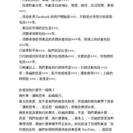
．目標對象分眾、年齡及社經地位、態度、個性、生活型態、夢想
○○○。
．現在使用 Facebook 的用戶體驗是○○○。不願意分享照片的原因
包括○○○等。
．產品在市場的定位是○○○。
．消費者洞察包括○○○等。
．消費者會使用產品的具體好處包括○○○等。情感上的好處包括
○○○等。
◎競爭對手有○○○。他們的定位是○○○。
◎行銷成功與否的主要評估指標為○○○，次要的是○○○。非指標的
包括○○○等。
◎根據以上，我們要做的行銷研究是○○○；行銷活動包括 ○○○
等；美編創意是○○○；影片的規格是○○○；通路會用○○○；上線的
時間是 ○○○；進度是○○○。
你發現有什麼不一樣嗎？
兩件事：邏輯思考、組織能力。
最大的差異，並不是老闆的報告比較長，而是她的報告解釋了很多
「邏輯思考」，並且用「組織能力」把報告整理出來。
雖然有提及要執行的事項，但她的重點，不是「我們要做什麼」，
而是「我們知道什麼、為什麼要做」，基本上，一旦她把背景資料
整理清楚，要做什麼事幾乎呼之欲出。好比你說了目標對象是「在
印度的女性，她們休閒時間最常做的事是看 YouTube」， 因此當