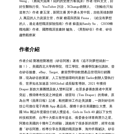
Weng，《勇闖大蘋果！紐約的受挫力養成課》作者 理科太太，好
好生醫執行長、YouTuber 許詮，XChange創辦人、《別輸在只知
道努力》作者 麥玉潔，新聞主播 黃中彥＆黃中凱，吉他英雄創辦
人 萬惡的人力資源主管，作家 糖霜與西裝 Fiona，《給沒有夢想
的人，邊走邊想職涯探險指南》作者 蘇盈如Sandy Su，《2030轉
職地圖》作者、國際職涯規畫師 鱸魚，《異類矽谷》作者、矽谷
趨勢觀察家
作者介紹
作者介紹 鄭雅慈鄭雅慈（矽谷阿雅）著有《追不到夢想就創一
個！》。美國西北大學商學院、理工學院、傳播學院兼任講師。曾
在矽谷臉書、eBay、Target、麥當勞帶領軟體產品管理與行銷團
隊，現為矽谷創業家、人工智慧循環時尚新創 Taelor創辦人暨執行
長、世界知名加速器 500Global 成長駭客導師。2021 年獲得
Draper 新創大賽團體及個人雙料冠軍，在眾多參賽創業者中異軍
突起，獲得傳奇投資之神提姆．德雷珀（Tim Draper）的青睞。原
為台灣《蘋果日報》記者，毅然辭掉工作赴美讀書，一路到矽谷科
技公司擔任電子商務 App 產品長。榮獲十多項美國數位大獎、美
國 Min 雜誌年度最佳行銷人獎提名、Girls in Tech 40 歲以下女性
科技精英榜、台灣十大傑出青年提名、僑委會全球青商潛力之星。
阿雅在美國的十幾年工作經驗，讓她有了很多新的視野，經常在臉
書「矽谷阿雅」粉專分享在美國的職涯故事、海外求職祕訣、矽谷