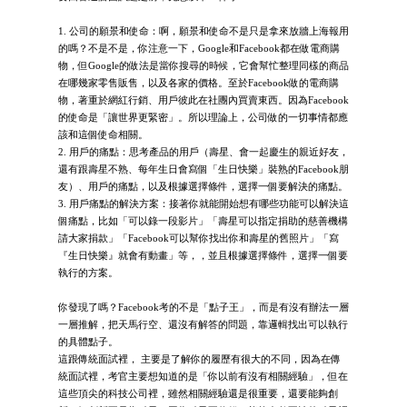
1. 公司的願景和使命：啊，願景和使命不是只是拿來放牆上海報用
的嗎？不是不是，你注意一下，Google和Facebook都在做電商購
物，但Google的做法是當你搜尋的時候，它會幫忙整理同樣的商品
在哪幾家零售販售，以及各家的價格。至於Facebook做的電商購
物，著重於網紅行銷、用戶彼此在社團內買賣東西。因為Facebook
的使命是「讓世界更緊密」。所以理論上，公司做的一切事情都應
該和這個使命相關。
2. 用戶的痛點：思考產品的用戶（壽星、會一起慶生的親近好友，
還有跟壽星不熟、每年生日會寫個「生日快樂」裝熟的Facebook朋
友）、用戶的痛點，以及根據選擇條件，選擇一個要解決的痛點。
3. 用戶痛點的解決方案：接著你就能開始想有哪些功能可以解決這
個痛點，比如「可以錄一段影片」「壽星可以指定捐助的慈善機構
請大家捐款」「Facebook可以幫你找出你和壽星的舊照片」「寫
『生日快樂』就會有動畫」等，，並且根據選擇條件，選擇一個要
執行的方案。
你發現了嗎？Facebook考的不是「點子王」，而是有沒有辦法一層
一層推解，把天馬行空、還沒有解答的問題，靠邏輯找出可以執行
的具體點子。
這跟傳統面試裡， 主要是了解你的履歷有很大的不同，因為在傳
統面試裡，考官主要想知道的是「你以前有沒有相關經驗」，但在
這些頂尖的科技公司裡，雖然相關經驗還是很重要，還要能夠創