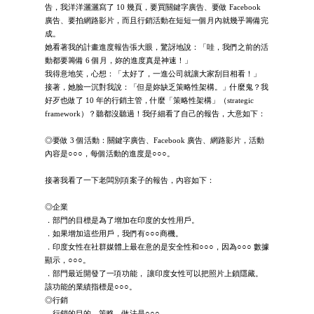
告，我洋洋灑灑寫了 10 幾頁，要買關鍵字廣告、要做 Facebook
廣告、要拍網路影片，而且行銷活動在短短一個月內就幾乎籌備完
成。
她看著我的計畫進度報告張大眼，驚訝地說：「哇，我們之前的活
動都要籌備 6 個月，妳的進度真是神速！」
我得意地笑，心想：「太好了，一進公司就讓大家刮目相看！」
接著，她臉一沉對我說：「但是妳缺乏策略性架構。」什麼鬼？我
好歹也做了 10 年的行銷主管，什麼「策略性架構」（strategic
framework）？聽都沒聽過！我仔細看了自己的報告，大意如下：
◎要做 3 個活動：關鍵字廣告、Facebook 廣告、網路影片，活動
內容是○○○，每個活動的進度是○○○。
接著我看了一下老闆別項案子的報告，內容如下：
◎企業
．部門的目標是為了增加在印度的女性用戶。
．如果增加這些用戶，我們有○○○商機。
．印度女性在社群媒體上最在意的是安全性和○○○，因為○○○ 數據
顯示，○○○。
．部門最近開發了一項功能， 讓印度女性可以把照片上鎖隱藏。
該功能的業績指標是○○○。
◎行銷
．行銷的目的、策略、做法是○○○。