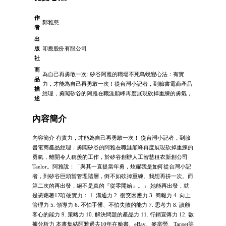
作
鄭雅慈
者
出
版
叩應股份有限公司
社
商
為自己再勇敢一次: 矽谷阿雅的職場不死鳥蛻變心法：有實
品
力，才能為自己再勇敢一次！從台灣小記者，到臉書電商產品
描
經理，勇闖矽谷的阿雅在職涯顛峰再度展現砍掉重練的勇氣，
述
內容簡介
內容簡介 有實力，才能為自己再勇敢一次！ 從台灣小記者，到臉
書電商產品經理，勇闖矽谷的阿雅在職涯顛峰再度展現砍掉重練的
勇氣，離開令人稱羨的工作，於矽谷創辦人工智慧租衣新創公司
Taelor。阿雅說：「與其一直提當年勇，炫耀我是如何從台灣小記
者，到矽谷巨頭當管理階層，倒不如砍掉重練。我想再拚一次。而
第二次的再出發，絕不是真的『從零開始』。」 她能再出發，就
是憑藉著12項硬實力： 1. 溝通力 2. 衝突因應力 3. 簡報力 4. 向上
管理力 5. 領導力 6. 不怕手髒、不怕失敗的能力 7. 思考力 8. 讀顧
客心的能力 9. 策略力 10. 解決問題的產品力 11. 行銷宣傳力 12. 數
據分析力 本書集結阿雅過去10年在臉書、eBay、麥當勞、Target等