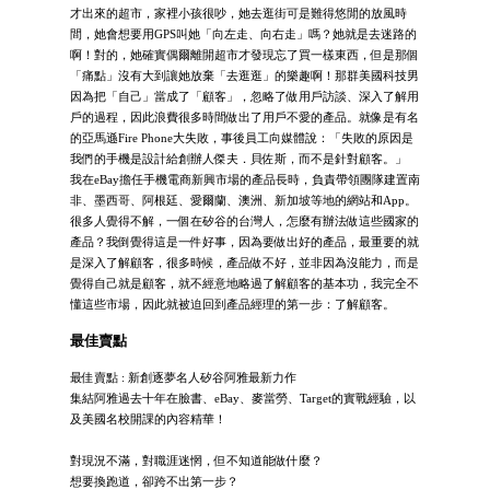
才出來的超市，家裡小孩很吵，她去逛街可是難得悠閒的放風時
間，她會想要用GPS叫她「向左走、向右走」嗎？她就是去迷路的
啊！對的，她確實偶爾離開超市才發現忘了買一樣東西，但是那個
「痛點」沒有大到讓她放棄「去逛逛」的樂趣啊！那群美國科技男
因為把「自己」當成了「顧客」，忽略了做用戶訪談、深入了解用
戶的過程，因此浪費很多時間做出了用戶不愛的產品。就像是有名
的亞馬遜Fire Phone大失敗，事後員工向媒體說：「失敗的原因是
我們的手機是設計給創辦人傑夫．貝佐斯，而不是針對顧客。」
我在eBay擔任手機電商新興市場的產品長時，負責帶領團隊建置南
非、墨西哥、阿根廷、愛爾蘭、澳洲、新加坡等地的網站和App。
很多人覺得不解，一個在矽谷的台灣人，怎麼有辦法做這些國家的
產品？我倒覺得這是一件好事，因為要做出好的產品，最重要的就
是深入了解顧客，很多時候，產品做不好，並非因為沒能力，而是
覺得自己就是顧客，就不經意地略過了解顧客的基本功，我完全不
懂這些市場，因此就被迫回到產品經理的第一步：了解顧客。
最佳賣點
最佳賣點 : 新創逐夢名人矽谷阿雅最新力作
集結阿雅過去十年在臉書、eBay、麥當勞、Target的實戰經驗，以
及美國名校開課的內容精華！
對現況不滿，對職涯迷惘，但不知道能做什麼？
想要換跑道，卻跨不出第一步？