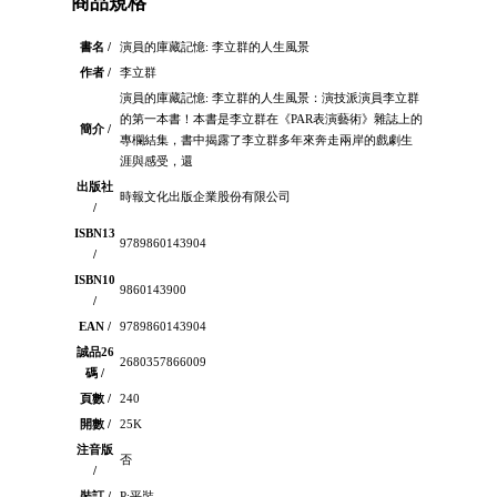
商品規格
書名 /
演員的庫藏記憶: 李立群的人生風景
作者 /
李立群
演員的庫藏記憶: 李立群的人生風景：演技派演員李立群
的第一本書！本書是李立群在《PAR表演藝術》雜誌上的
簡介 /
專欄結集，書中揭露了李立群多年來奔走兩岸的戲劇生
涯與感受，還
出版社
時報文化出版企業股份有限公司
/
ISBN13
9789860143904
/
ISBN10
9860143900
/
EAN /
9789860143904
誠品26
2680357866009
碼 /
頁數 /
240
開數 /
25K
注音版
否
/
裝訂 /
P:平裝