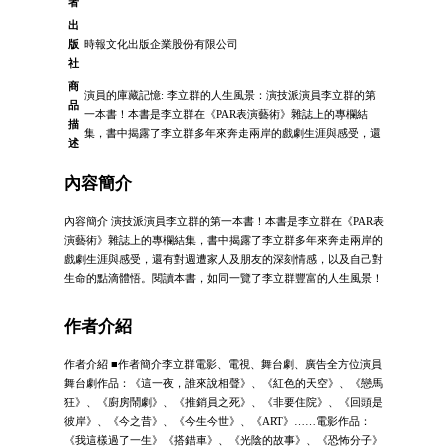
者
出
版
時報文化出版企業股份有限公司
社
商
演員的庫藏記憶: 李立群的人生風景：演技派演員李立群的第
品
一本書！本書是李立群在《PAR表演藝術》雜誌上的專欄結
描
集，書中揭露了李立群多年來奔走兩岸的戲劇生涯與感受，還
述
內容簡介
內容簡介 演技派演員李立群的第一本書！本書是李立群在《PAR表
演藝術》雜誌上的專欄結集，書中揭露了李立群多年來奔走兩岸的
戲劇生涯與感受，還有對週遭家人及朋友的深刻情感，以及自己對
生命的點滴體悟。閱讀本書，如同一覽了李立群豐富的人生風景！
作者介紹
作者介紹 ■作者簡介李立群電影、電視、舞台劇、廣告全方位演員
舞台劇作品：《這一夜，誰來說相聲》、《紅色的天空》、《戀馬
狂》、《廚房鬧劇》、《推銷員之死》、《非要住院》、《回頭是
彼岸》、《今之昔》、《今生今世》、《ART》……電影作品：
《我這樣過了一生》《搭錯車》、《光陰的故事》、《恐怖分子》