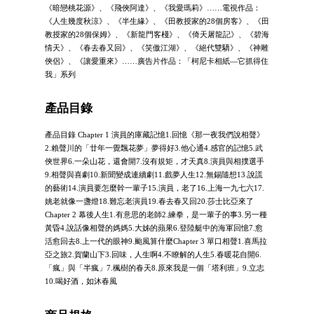
《暗戀桃花源》、《飛俠阿達》、《我愛瑪莉》……電視作品：
《人生幾度秋涼》、《半生緣》、《田教授家的28個房客》、《田
教授家的28個保姆》、《新龍門客棧》、《倚天屠龍記》、《碧海
情天》、《春去春又回》、《笑傲江湖》、《絕代雙驕》、《神雕
俠侶》、《讓愛重來》……廣告片作品：「柯尼卡相紙—它抓得住
我」系列
產品目錄
產品目錄 Chapter 1 演員的庫藏記憶1.回憶《那一夜我們說相聲》
2.賴聲川的「廿年一覺飄花夢」夢得好3.他心通4.感官的記憶5.武
俠世界6.一朵山花，還會開7.沒有規矩，才天真8.演員與相撲選手
9.相聲與喜劇10.新聞變成連續劇11.戲夢人生12.無錫隨想13.說謊
的藝術14.演員要怎麼幹一輩子15.演員，老了16.上海一九七六17.
姚老就像一盞燈18.難忘老演員19.春去春又回20.莎士比亞來了
Chapter 2 幕後人生1.有意思的老師2.練拳，是一輩子的事3.另一種
黃昏4.說話像相聲的媽媽5.大姊的蘋果6.登陸艇中的海軍回憶7.愈
活愈回去8.上一代的眼神9.颱風算什麼Chapter 3 單口相聲1.喜馬拉
亞之旅2.賀蘭山下3.回味，人生啊4.不瞭解的人生5.春暖花自開6.
「瘋」與「半瘋」7.楓樹的春天8.原來我是一個「塔利班」9.立志
10.喝好酒，如沐春風