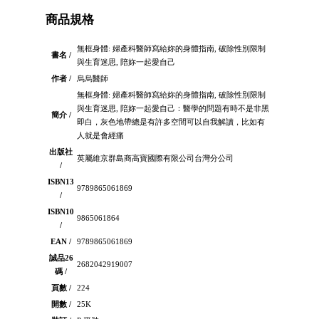
商品規格
無框身體: 婦產科醫師寫給妳的身體指南, 破除性別限制
書名 /
與生育迷思, 陪妳一起愛自己
作者 /
烏烏醫師
無框身體: 婦產科醫師寫給妳的身體指南, 破除性別限制
與生育迷思, 陪妳一起愛自己：醫學的問題有時不是非黑
簡介 /
即白，灰色地帶總是有許多空間可以自我解讀，比如有
人就是會經痛
出版社
英屬維京群島商高寶國際有限公司台灣分公司
/
ISBN13
9789865061869
/
ISBN10
9865061864
/
EAN /
9789865061869
誠品26
2682042919007
碼 /
頁數 /
224
開數 /
25K