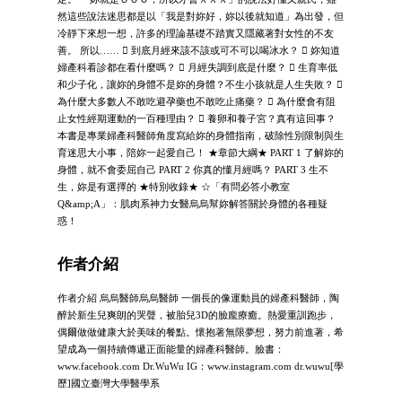
然這些說法迷思都是以「我是對妳好，妳以後就知道」為出發，但
冷靜下來想一想，許多的理論基礎不踏實又隱藏著對女性的不友
善。 所以……  到底月經來該不該或可不可以喝冰水？  妳知道
婦產科看診都在看什麼嗎？  月經失調到底是什麼？  生育率低
和少子化，讓妳的身體不是妳的身體？不生小孩就是人生失敗？ 
為什麼大多數人不敢吃避孕藥也不敢吃止痛藥？  為什麼會有阻
止女性經期運動的一百種理由？  養卵和養子宮？真有這回事？
本書是專業婦產科醫師角度寫給妳的身體指南，破除性別限制與生
育迷思大小事，陪妳一起愛自己！ ★章節大綱★ PART 1 了解妳的
身體，就不會委屈自己 PART 2 你真的懂月經嗎？ PART 3 生不
生，妳是有選擇的 ★特別收錄★ ☆「有問必答小教室
Q&amp;A」：肌肉系神力女醫烏烏幫妳解答關於身體的各種疑
惑！
作者介紹
作者介紹 烏烏醫師烏烏醫師 一個長的像運動員的婦產科醫師，陶
醉於新生兒爽朗的哭聲，被胎兒3D的臉龐療癒。熱愛重訓跑步，
偶爾做做健康大於美味的餐點。懷抱著無限夢想，努力前進著，希
望成為一個持續傳遞正面能量的婦產科醫師。臉書：
www.facebook.com Dr.WuWu IG：www.instagram.com dr.wuwu[學
歷]國立臺灣大學醫學系