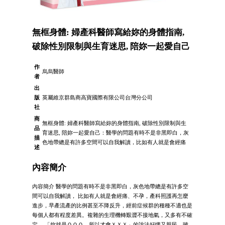
無框身體: 婦產科醫師寫給妳的身體指南,
破除性別限制與生育迷思, 陪妳一起愛自己
作
烏烏醫師
者
出
版
英屬維京群島商高寶國際有限公司台灣分公司
社
商
無框身體: 婦產科醫師寫給妳的身體指南, 破除性別限制與生
品
育迷思, 陪妳一起愛自己：醫學的問題有時不是非黑即白，灰
描
色地帶總是有許多空間可以自我解讀，比如有人就是會經痛
述
內容簡介
內容簡介 醫學的問題有時不是非黑即白，灰色地帶總是有許多空
間可以自我解讀， 比如有人就是會經痛、不孕，產科照護再怎麼
進步，早產流產的比例甚至不降反升，經前症候群的種種不適也是
每個人都有程度差異。複雜的生理機轉艱澀不接地氣，又多有不確
定。 「妳就是ＯＯＯ，所以才會ＸＸＸ」的說法好懂又親民，雖