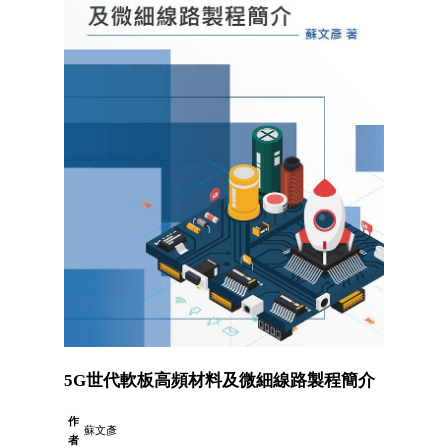
5G世代軟板高頻材料及微細線路製程簡介
作
蘇文彥
者