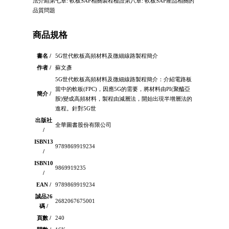
法介紹第七章: 軟板SAP相關製程檢證第八章: 軟板SAP產品相關的
品質問題
商品規格
書名 /
5G世代軟板高頻材料及微細線路製程簡介
作者 /
蘇文彥
5G世代軟板高頻材料及微細線路製程簡介：介紹電路板
當中的軟板(FPC)，因應5G的需要，將材料由PI(聚醯亞
簡介 /
胺)變成高頻材料，製程由減層法，開始出現半增層法的
進程。針對5G世
出版社
全華圖書股份有限公司
/
ISBN13
9789869919234
/
ISBN10
9869919235
/
EAN /
9789869919234
誠品26
2682067675001
碼 /
頁數 /
240