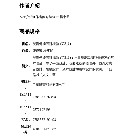
作者介紹
作者介紹 ■作者簡介陳俊宏 楊東民
商品規格
書名 /
視覺傳達設計概論 (第3版)
作者 /
陳俊宏 楊東民
視覺傳達設計概論 (第3版)：本書廣泛說明視覺傳達的基
本理論，除了平面設計、色彩造型的原理外，並介紹廣
簡介 /
告設計、包裝設計、展示設計和編輯設計的實例。：誠
品以「人文、藝
出版社
全華圖書股份有限公司
/
ISBN13
9789572192498
/
ISBN10
9572192493
/
EAN /
9789572192498
誠品26
2680861473007
碼 /