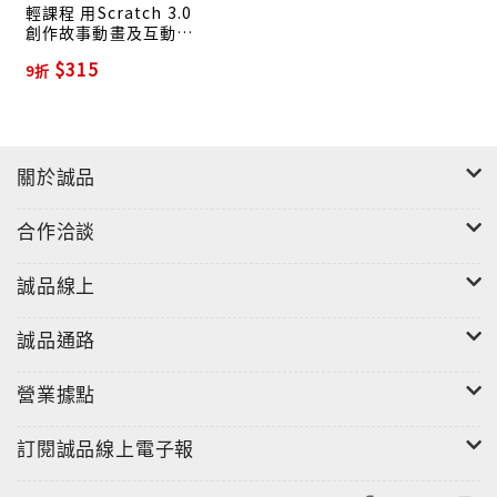
輕課程 用Scratch 3.0
創作故事動畫及互動遊
戲 (第2版/附MOSME行
$315
9折
動學習一點通)
關於誠品
合作洽談
誠品線上
誠品通路
營業據點
訂閱誠品線上電子報