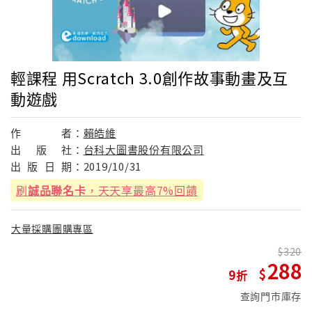
輕課程 用Scratch 3.0創作故事動畫及互
動遊戲
作
者：
賴皓維
出
版
社：
台科大圖書股份有限公司
出
版
日
期：
2019/10/31
刷
誠品聯名卡
，天天享最高7%回饋
大量採購團購專區
320
288
9
查詢門市庫存