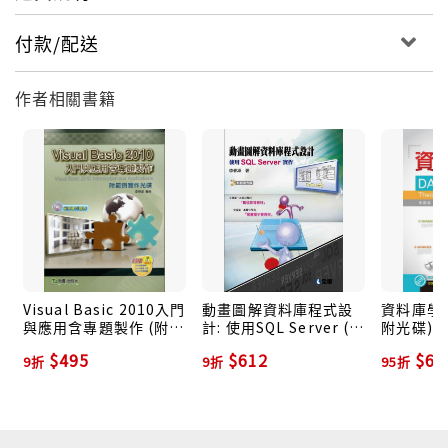
付款/配送
作者相關書籍
Visual Basic 2010入門
動畫圖解資料庫程式設
資料庫學習
與應用含專題製作 (附光
計: 使用SQL Server (附
附光碟)
碟)
光碟)
$495
$612
$64
9折
9折
95折