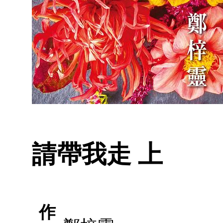
請帶我走 上
作