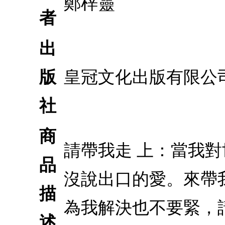
鄭梓靈
者
出
版
皇冠文化出版有限公
社
商
請帶我走 上：當我
品
沒說出口的愛。來帶
描
為我解決也不要緊，
述