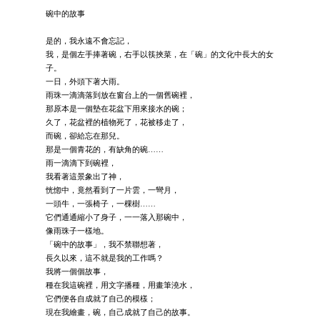
碗中的故事
是的，我永遠不會忘記，
我，是個左手捧著碗，右手以筷挾菜，在「碗」的文化中長大的女
子。
一日，外頭下著大雨。
雨珠一滴滴落到放在窗台上的一個舊碗裡，
那原本是一個墊在花盆下用來接水的碗；
久了，花盆裡的植物死了，花被移走了，
而碗，卻給忘在那兒。
那是一個青花的，有缺角的碗……
雨一滴滴下到碗裡，
我看著這景象出了神，
恍惚中，竟然看到了一片雲，一彎月，
一頭牛，一張椅子，一棵樹……
它們通通縮小了身子，一一落入那碗中，
像雨珠子一樣地。
「碗中的故事」，我不禁聯想著，
長久以來，這不就是我的工作嗎？
我將一個個故事，
種在我這碗裡，用文字播種，用畫筆澆水，
它們便各自成就了自己的模樣；
現在我繪畫，碗，自己成就了自己的故事。