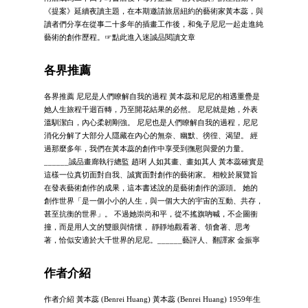
《提案》延續夜讀主題，在本期邀請旅居紐約的藝術家黃本蕊，與
讀者們分享在從事二十多年的插畫工作後，和兔子尼尼一起走進純
藝術的創作歷程。☞點此進入迷誠品閱讀文章
各界推薦
各界推薦 尼尼是人們瞭解自我的過程 黃本蕊和尼尼的相遇重疊是
她人生旅程千迴百轉，乃至開花結果的必然。 尼尼就是她，外表
溫馴潔白，內心柔韌剛強。 尼尼也是人們瞭解自我的過程，尼尼
消化分解了大部分人隱藏在內心的無奈、幽默、徬徨、渴望。 經
過那麼多年，我們在黃本蕊的創作中享受到撫慰與愛的力量。
______誠品畫廊執行總監 趙琍 人如其畫、畫如其人 黃本蕊確實是
這樣一位真切面對自我、誠實面對創作的藝術家。 相較於展覽旨
在發表藝術創作的成果，這本書述說的是藝術創作的源頭。 她的
創作世界「是一個小小的人生，與一個大大的宇宙的互動、共存，
甚至抗衡的世界」。 不過她崇尚和平，從不搖旗吶喊，不企圖衝
撞，而是用人文的雙眼與情懷， 靜靜地觀看著、領會著、思考
著，恰似安適於大千世界的尼尼。______藝評人、翻譯家 金振寧
作者介紹
作者介紹 黃本蕊 (Benrei Huang) 黃本蕊 (Benrei Huang) 1959年生