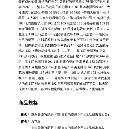
畫有別於插畫 影子的存在 74 身體裡的聲音滿溢 76 請包涵我不懂
事的內在 79 別讓自己的影子給拖累了！ 80 基本素描課程 82 〈太
極四式〉的誕生 夢想 86 夢想大拍賣 90 關於〈夢想大拍賣〉 生活
星辰 94 人群中自有引領風潮的你 97 飛行課程第一課 98 無聊三姿
100 他們劃破了天空 102 遺忘 105 花之吻 106 月亮變奏曲 109 與
智者同出禪 110 禍兮福之所倚 113 我越來越愛你 軟性抗爭 117 以
花之名 118 以花之名——我的軟性抗爭 120 以花之名——屬於我
自己的叛逆 122 以花應戰 125 其實他們有所不知 126 神的孩子很
壞，但神依然守護 我的幽默不辜負我 131 這兒可是做日光浴的好
地方 132 上班族症候群 134 對……不……起 137 身體裡的房客
138 請別吵我，我在畫畫 讓我們來做點什麼 143 少數當家 144 綠
的主張 147 救援計畫101 148 吐露心聲的房間 旅途 153 知識路上
多擁擠 154 飛塵勿擾 157 解憂小站 158 美姿降落 162 我的私房桃
花源 關於愛情 167 就叫它「愛」吧！ 168 思念之網 172 如果你愛
我 175 曾經，邂逅 176 一見鍾情 179 對話 180 最佳拍檔 帶我走更
遠的路 187 關於軟雕塑 192 當所有落葉都幻化成了花朵，秋天變
成就了它的第二春 195 牠是我的代言人，卻帶我走了更遠的路
商品規格
書名 /
來自雲間的尼尼: 打開畫家的靈感之門 (誠品獨家書衣版)
作者 /
黃本蕊
來自雲間的尼尼: 打開畫家的靈感之門 (誠品獨家書衣