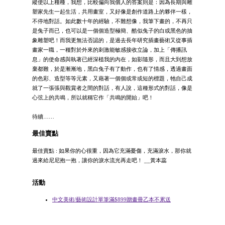
縱使以上種種，我想，比較偏向我個人的答案則是：因為長期與雕
塑家先生一起生活，共用畫室，又好像是創作道路上的夥伴一樣，
不停地對話。如此數十年的經驗，不難想像，我筆下畫的，不再只
是兔子而已，也可以是一個個造型極簡、酷似兔子的白或黑色的抽
象雕塑吧！而我更無法否認的，是過去長年研究插畫藝術又從事插
畫家一職，一種對於外來的刺激能敏感接收立論，加上「傳播訊
息」的使命感與執著已經深植我的內在，如影隨形，而且大到想放
棄都難，於是漸漸地，黑白兔子有了動作，也有了情感，透過畫面
的色彩、造型等等元素，又藉著一個個或常或短的標題，牠自己成
就了一張張與觀賞者之間的對話，有人說，這種形式的對話，像是
心弦上的共鳴，所以就稱它作「共鳴的開始」吧！
待續……
最佳賣點
最佳賣點 : 如果你的心很重，因為它充滿憂傷，充滿淚水，那你就
過來給尼尼抱一抱，讓你的淚水流光再走吧！ __黃本蕊
活動
中文美術/藝術設計單筆滿$899贈畫冊乙本不累送