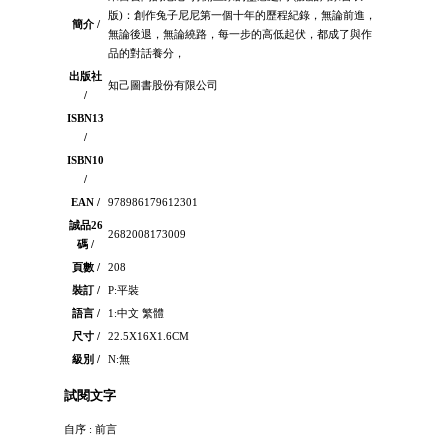
版)：創作兔子尼尼第一個十年的歷程紀錄，無論前進，
簡介 /
無論後退，無論繞路，每一步的高低起伏，都成了與作
品的對話養分，
出版社
知己圖書股份有限公司
/
ISBN13
/
ISBN10
/
EAN /
978986179612301
誠品26
2682008173009
碼 /
頁數 /
208
裝訂 /
P:平裝
語言 /
1:中文 繁體
尺寸 /
22.5X16X1.6CM
級別 /
N:無
試閱文字
自序 : 前言