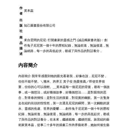
作
黃本蕊
者
出
版
知己圖書股份有限公司
社
商
來自雲間的尼尼: 打開畫家的靈感之門 (誠品獨家書衣版)：創
品
作兔子尼尼第一個十年的歷程紀錄，無論前進，無論後退，無
描
論繞路，每一步的高低起伏，都成了與作品的對話養分，
述
內容簡介
內容簡介 我常常感覺到牠的眼光看著我，好像在說，尼尼不變，
但你不能不變。＼幾米、跨界王 黃子佼 熱愛推薦／即使世界很
重，但你的心可以很輕。__黃本蕊每一個尼尼的背後，都有一個故
事，或一個想法，或好幾個故事，好幾個想法……是對親情的思
念，對青春的惆悵；是對生活的摸索，對現實的幽默。第一次隻身
走在紐約街頭的惶惶然，第一次遇見尼尼的瞬間，第一次觸動的淚
水、靈感的焦慮、世界的憂鬱……創作兔子尼尼第一個十年的歷程
紀錄，無論前進，無論後退，無論繞路，每一步的高低起伏，都成
了與作品的對話養分，在未來，繼續栽種，繼續挖掘。旅居紐約藝
術家黃本蕊，從事二十多年的插畫工作跨界藝術界，她如何催生藝