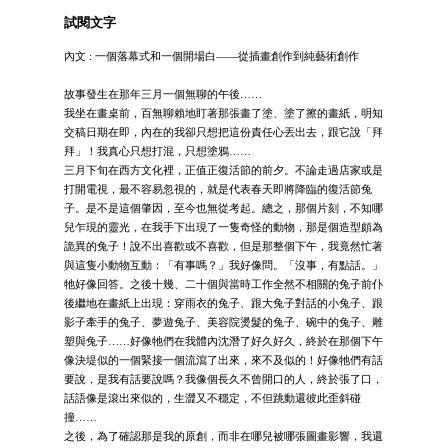
試閱文字
內文 : 一個落幕式和一個開場白——從插畫創作到純藝術創作
故事發生在那年三月一個無聊的午後……
我坐在畫桌前，百無聊賴地盯著那張畫了塗、塗了擦的畫紙，明知
交稿日期在即，內在的我卻只想把這份責任心丟出去，跟它說「拜
拜」！我真心只想打混，只想塗鴉……
三月下旬在西方文化裡，正值正復活節的前夕。不論走過店家或是
打開電視，最不容易忽視的，就是代表春天即將降臨的復活節兔
子。是不是這個肇因，至今也無從考起。總之，那個片刻，不知哪
兒乍現的靈光，在我手下出現了一隻奇怪的動物，那是個造型頗為
詭異的兔子！說不出喜歡或不喜歡，但是那整個下午，我竟然忙著
與這隻小動物互動：「有事嗎？」我好像問。「沒事，有點話。」
牠好像回答。之後十幾、二十個與當時工作全然不相關的兔子前仆
後繼地在畫紙上出現：穿雨衣的兔子、跟大兔子對話的小兔子、跟
影子牽手的兔子、夢遊兔子、美容院燙髮的兔子、碗中的兔子、雕
塑與兔子……好像牠們在我體內沈潛了好久好久，終於在那個下午
像決堤似的一個緊接一個流瀉了出來，來不及似的！好像牠們有話
要說，是我有話要說嗎？我像個長久不曾開口的人，終於張了口，
話語像是滾出來似的，生澀又不穩定，不但跳動還彼此歪斜碰
撞……
之後，為了確認那是我的原創，而非在哪兒被哪張圖畫影響，我還