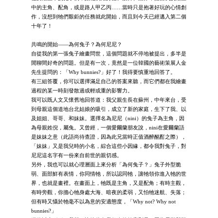
中的主角、配角，或是路人甲乙丙……當時只是抱著好玩的心情創
作，沒想到牠們艱鉅的任務就此開始，而且到今天已經邁入第二個
十年了！
共鳴的開始——為何兔子？為何尼尼？
自從我的第一張兔子繪畫問世，這個問題就不停地被提出，多半是
閒聊間好奇的問題。但是有一次，竟然是一位韓國的藝術策展人金
先生提問的：「Why bunnies?」好了！我得要慎重地回答了。
有三組答覆，你可以選擇滿足自己的答案來聽，而它們都在我繪畫
過程的某一時刻發散過或輕或重的影響力。
我可以既人文又懷舊地回答道：我父親生長在蘇州，中年來台，受
到母親這個道地台北姑娘的吸引，成立了新的家庭，生下了我、以
及姐姐、哥哥、和妹妹。選擇名為尼尼（nini）的兔子為主角，因
為母親姓倪，屬兔。又曾經，一個愛爾蘭朋友說，nini在愛爾蘭語
是妹妹之意（此語尚待查證，因為此兄當時正值酒醉酩酊之際），
「妹妹」又是我兒時的小名，綜合這些小因緣，都令我對兔子，對
尼尼這名字有一份來自前世的親切感。
另外，我也可以就心理層面上來分析「為何兔子？」兔子外型脆
弱、面部鮮有表情，你同情牠，所以認同牠，讓牠領你進入牠的世
界，也就是畫裡。在畫面上，牠既是主角，又是配角；有時主觀，
有時旁觀，你擔心牠身處大海、暗夜的柔弱，又怕牠迷航、失落；
但有時又懾於牠毫不以為意的安適態度，「Why not? Why not
bunnies?」