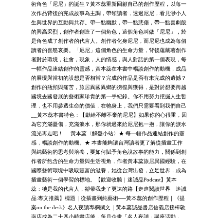
術角色「尼尼」的誕生？黃本蕊重新回顧自己的創作歷程，以每一
次作品背後的完成故事為主調，帶領讀者，透過尼尼，看見渺小人
生與世界的互動與共存。帶一點幽默，帶一點悲傷，帶一點喜劇般
的興高采烈，創作者創造了一個角色，這個角色叫做「尼尼」，於
是角色成了創作者的代言人。創作者化身尼尼，而尼尼也成為每個
讀者的喜怒哀樂。「尼尼」這個角色的生命力量，背後蘊藏著創作
者對於環境，社會，現象，人的情感，與人對話的第一個表現，每
一幅作品連結創作的靈感，黃本蕊在本書中暢談創作的動機，成品
的展現與當初的設想是否相當？完成的作品是否有未完成的遺憾？
創作的瓶頸與痛苦，旅居異國異鄉的徬徨與獲得，是對於想要跨越
國境去國發展的藝術家珍貴的第一手紀錄。你不用努力挖掘人生哲
理，也不用參透生命的價值，在牠身上，我們只需要看到我們自己
__黃本蕊本書特色：【獻給不離不棄的尼尼】如果你的心很重，因
為它充滿憂傷，充滿淚水，那你就過來給尼尼抱一抱，讓你的淚水
流光再走吧！ __黃本蕊〈解憂小站〉★ 每一幅作品連結創作的靈
感，暢談創作的動機。★ 本書能夠讓台灣讀者更了解從插畫工作
與純藝術的思考與培養，要如何賦予角色說故事的能力，關係到創
作者所飽含的生命力量與生活視角，作者黃本蕊旅居異國經驗，在
國際藝術環境中吸取豐富的滋養，她從台灣出發，立足世界，成為
插畫藝術一個學習的標地。【歡迎收聽｜迷誠品Podcast】黃本
蕊：牠是我的代言人，卻帶我走了更遠的路【走進閱讀世界｜迷誠
品:專文推薦】標題｜從插畫到純藝術──黃本蕊的創作歷程｜《提
案on the desk》名人夜讀專欄撰文｜黃本蕊誠品書店信義店接棒敦
南店成為二十四小時書店後，每月企畫「名人夜讀」講座活動，