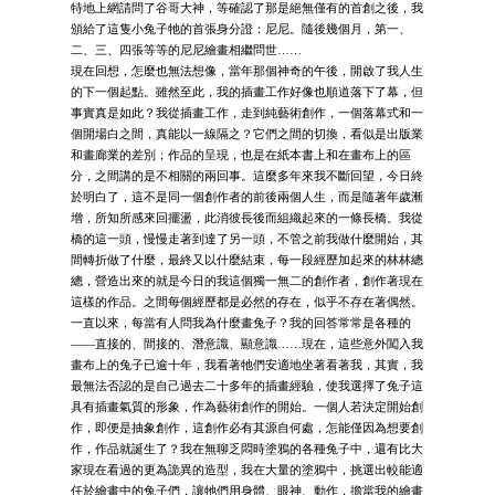
特地上網請問了谷哥大神，等確認了那是絕無僅有的首創之後，我
頒給了這隻小兔子牠的首張身分證：尼尼。隨後幾個月，第一、
二、三、四張等等的尼尼繪畫相繼問世……
現在回想，怎麼也無法想像，當年那個神奇的午後，開啟了我人生
的下一個起點。雖然至此，我的插畫工作好像也順道落下了幕，但
事實真是如此？我從插畫工作，走到純藝術創作，一個落幕式和一
個開場白之間，真能以一線隔之？它們之間的切換，看似是出版業
和畫廊業的差別；作品的呈現，也是在紙本書上和在畫布上的區
分，之間講的是不相關的兩回事。這麼多年來我不斷回望，今日終
於明白了，這不是同一個創作者的前後兩個人生，而是隨著年歲漸
增，所知所感來回擺盪，此消彼長後而組織起來的一條長橋。我從
橋的這一頭，慢慢走著到達了另一頭，不管之前我做什麼開始，其
間轉折做了什麼，最終又以什麼結束，每一段經歷加起來的林林總
總，營造出來的就是今日的我這個獨一無二的創作者，創作著現在
這樣的作品。之間每個經歷都是必然的存在，似乎不存在著偶然。
一直以來，每當有人問我為什麼畫兔子？我的回答常常是各種的
——直接的、間接的、潛意識、顯意識……現在，這些意外闖入我
畫布上的兔子已逾十年，我看著牠們安適地坐著看著我，其實，我
最無法否認的是自己過去二十多年的插畫經驗，使我選擇了兔子這
具有插畫氣質的形象，作為藝術創作的開始。一個人若決定開始創
作，即便是抽象創作，這創作必有其源自何處，怎能僅因為想要創
作，作品就誕生了？我在無聊乏悶時塗鴉的各種兔子中，還有比大
家現在看過的更為詭異的造型，我在大量的塗鴉中，挑選出較能適
任於繪畫中的兔子們，讓牠們用身體、眼神、動作，擔當我的繪畫