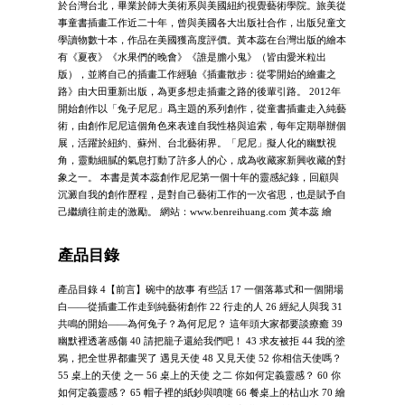
於台灣台北，畢業於師大美術系與美國紐約視覺藝術學院。旅美從
事童書插畫工作近二十年，曾與美國各大出版社合作，出版兒童文
學讀物數十本，作品在美國獲高度評價。黃本蕊在台灣出版的繪本
有《夏夜》《水果們的晚會》《誰是膽小鬼》（皆由愛米粒出
版），並將自己的插畫工作經驗《插畫散步：從零開始的繪畫之
路》由大田重新出版，為更多想走插畫之路的後輩引路。 2012年
開始創作以「兔子尼尼」爲主題的系列創作，從童書插畫走入純藝
術，由創作尼尼這個角色來表達自我性格與追索，每年定期舉辦個
展，活躍於紐約、蘇州、台北藝術界。「尼尼」擬人化的幽默視
角，靈動細膩的氣息打動了許多人的心，成為收藏家新興收藏的對
象之一。 本書是黃本蕊創作尼尼第一個十年的靈感紀錄，回顧與
沉澱自我的創作歷程，是對自己藝術工作的一次省思，也是賦予自
己繼續往前走的激勵。 網站：www.benreihuang.com 黃本蕊 繪
產品目錄
產品目錄 4【前言】碗中的故事 有些話 17 一個落幕式和一個開場
白——從插畫工作走到純藝術創作 22 行走的人 26 經紀人與我 31
共鳴的開始——為何兔子？為何尼尼？ 這年頭大家都要談療癒 39
幽默裡透著感傷 40 請把籠子還給我們吧！ 43 求友被拒 44 我的塗
鴉，把全世界都畫哭了 遇見天使 48 又見天使 52 你相信天使嗎？
55 桌上的天使 之一 56 桌上的天使 之二 你如何定義靈感？ 60 你
如何定義靈感？ 65 帽子裡的紙鈔與噴嚏 66 餐桌上的枯山水 70 繪