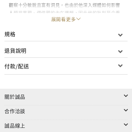
觀察十分敏銳且富有洞見，也由於他深入媒體如何影響
人類世界觀、價值觀的內在邏輯，因此他的批判至今看
展開看更多
來，依然一針見血、歷久彌新，而且書中所提及的一
切，在今日台灣媒體現象中都可一一印證。
規格
許多頌揚資訊社會來臨的學者認為，資訊量愈大，接收
者就能更完整建立其判斷依據。然而波茲曼更深刻地指
退貨說明
出，正是由於資訊量變多，被資訊掩埋的接收者反而傾
向接受簡化的、有趣的資訊，反而失去了判斷所需要的
付款/配送
完整性。政治人物上電視著重的不是他的政見而是外
表；新聞播報一則則殘酷的悲劇，你卻無能為力；「芝
麻街」節目帶來的歡笑學習效果，使得學校教室顯得分
外無趣。這些波茲曼的觀察與批判，每晚都在我們的電
關於誠品
視前一次又一次上演。
合作洽談
要解讀和反省資訊社會，要了解台灣的媒體亂象，波茲
曼這本媒體文化批判的經典著作不可不讀。
誠品線上