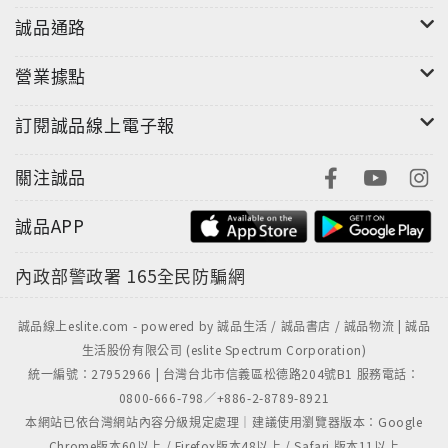
精采出眾、論述有力的鉅著……書中的指控極為嚴苛，
誠品通路
在我看來幾乎難以辯駁。
──華盛頓郵報書評周刊
營業據點
透徹清晰又非常幽默的筆調，寫出了公共論述墮落的慘
訂閱誠品線上電子報
況。
──瓊斯媽媽雜誌
關注誠品
本書來得正是時候……我們必須面對他預見的挑戰。
──教育批判家／寇若爾
誠品APP
要提高媒體素養及其認識，我們需要波茲曼這樣的書與
內政部警政署
165全民防騙網
識見。
──政治大學新聞系教授／馮建三
誠品線上eslite.com - powered by 誠品生活 / 誠品書店 / 誠品物流 | 誠品
生活股份有限公司 (eslite Spectrum Corporation)
■作者簡介
統一編號：27952966 | 台灣台北市信義區松德路204號B1 服務電話：
波茲曼
0800-666-798／+886-2-8789-8921
本網站已依台灣網站內容分級規定處理｜建議使用瀏覽器版本：Google
評論家、作家、教育家和媒體文化理論家，曾任紐約大
Chrome版本60以上 / Firefox版本48以上 / Safari 版本11以上