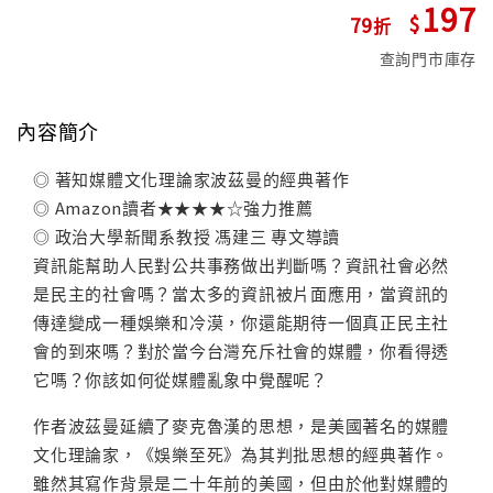
197
79
查詢門市庫存
內容簡介
◎ 著知媒體文化理論家波茲曼的經典著作
◎ Amazon讀者★★★★☆強力推薦
◎ 政治大學新聞系教授 馮建三 專文導讀
資訊能幫助人民對公共事務做出判斷嗎？資訊社會必然
是民主的社會嗎？當太多的資訊被片面應用，當資訊的
傳達變成一種娛樂和冷漠，你還能期待一個真正民主社
會的到來嗎？對於當今台灣充斥社會的媒體，你看得透
它嗎？你該如何從媒體亂象中覺醒呢？
作者波茲曼延續了麥克魯漢的思想，是美國著名的媒體
文化理論家，《娛樂至死》為其判批思想的經典著作。
雖然其寫作背景是二十年前的美國，但由於他對媒體的