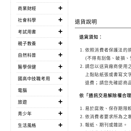
商業財經
社會科學
退貨說明
考試用書
退貨須知：
親子教養
依照消費者保護法的規
自然科普
(不得有刮傷、破損、
請您以送貨廠商使用
醫學保健
上黏貼紙張或書寫文
國高中技職考用
退費；請您先確認商
電腦
依「通訊交易解除權合
旅遊
易於腐敗、保存期限較
青少年
依消費者要求所為之客
報紙、期刊或雜誌。
生活風格