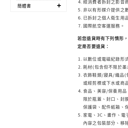
經消費者拆封之影音
簡體書
非以有形媒介提供之數
已拆封之個人衛生用品
國際航空客運服務。
若您退貨時有下列情形，
定是否要退貨：
以數位或電磁紀錄形式
耗材(包含但不限於墨
衣飾鞋類/寢具/織品
或經剪標或下水或商
食品、美容/保養用
限於瓶蓋、封口、封膜
保護袋、配件紙箱、
家電、3C、畫作、
內容之包裝部分、移除