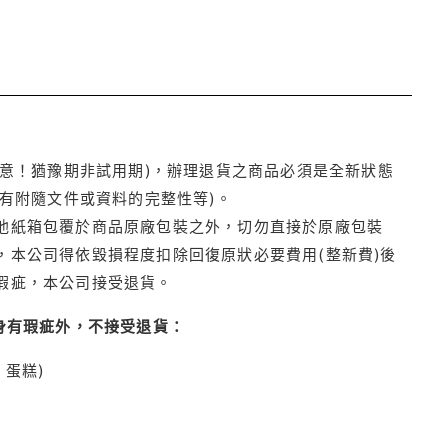
注意！猶豫期非試用期)，辦理退貨之商品必須是全新狀態
有附隨文件或資料的完整性等)。
他紙箱包覆於商品原廠包裝之外，切勿直接於原廠包裝
本公司得依毀損程度扣除回復原狀必要費用(整新費)後
瑕疵，本公司接受退貨。
身有瑕疵外，不接受退貨：
蛋糕)