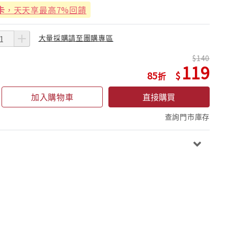
卡
，天天享最高7%回饋
大量採購請至團購專區
140
119
85
加入購物車
直接購買
查詢門市庫存