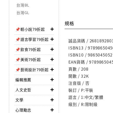
台灣BL
台灣GL
規格
📌輕小說79折起
📌語言學習79折起
誠品貨碼 / 268189280
ISBN13 / 9789865045
📌飲食79折起
ISBN10 / 9865045052
📌美術79折起
EAN貨碼 / 978986504
頁數 / 208
📌藝術設計79折起
開數 / 32K
編輯推薦
注音版 / 否
人文史哲
裝訂 / P:平裝
語言 / 1:中文/繁體
文學
級別 / R:限制級
心理勵志