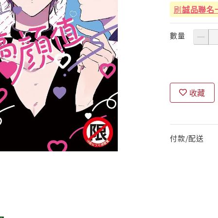
刷
誠品聯名
數量
收藏
付款/配送