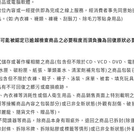
商品或電腦軟體。
位內容或一經提供即為完成之線上服務，經消費者事先同意始提
。(如:內衣褲、襪類、褲襪、刮鬍刀、除毛刀等貼身用品)
可能被認定已逾越檢查商品之必要程度而須負擔為回復原狀必要
儲存或著作權相關之商品(包含但不限於CD、VCD、DVD、電
水匣、碳粉匣、紙張、筆類墨水、清潔劑補充包等)之商品包裝已
(包含但不限於衣褲、鞋子、襪子、泳裝、床單、被套、填充玩具
品有不可回復之髒污或磨損痕跡。
品、內衣褲等消耗性或個人衛生用品、商品銷售頁面上特別載明之
等接觸商品內容之包裝部分)或已非全新狀態(外觀有刮傷、破
保麗龍、隨貨文件、贈品等)。
電子閱讀器等商品，除商品本身有瑕疵外，退回之商品已拆封(除
封條、拆除吊牌、拆除貼膠或標籤等情形)或已非全新狀態(外