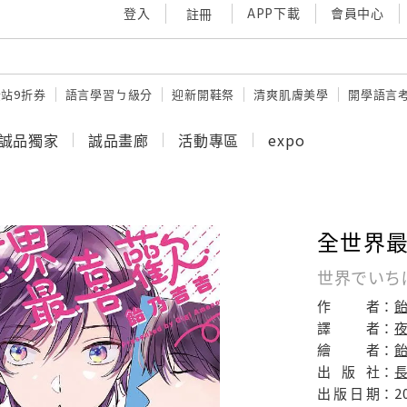
登入
APP下載
會員中心
註冊
站9折券
語言學習ㄅ級分
迎新開鞋祭
清爽肌膚美學
開學語言
誠品獨家
誠品畫廊
活動專區
expo
全世界最
世界でいち
作
者：
譯
者：
繪
者：
飴
出
版
社：
出
版
日
期：
2