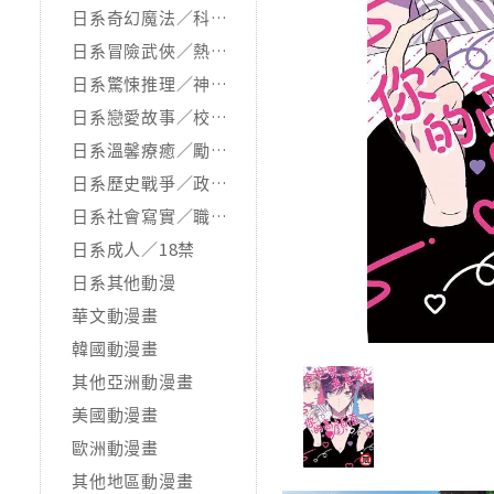
日系奇幻魔法／科幻冒險
日系冒險武俠／熱血運動
日系驚悚推理／神怪靈異
日系戀愛故事／校園青春
日系溫馨療癒／勵志搞笑
日系歷史戰爭／政治宗教
日系社會寫實／職場職人
日系成人／18禁
日系其他動漫
華文動漫畫
韓國動漫畫
其他亞洲動漫畫
美國動漫畫
歐洲動漫畫
其他地區動漫畫