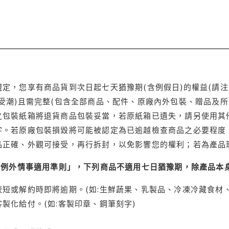
定，您享有商品貨到次日起七天猶豫期(含例假日)的權益(請
受潮)且需完整(包含全部商品、配件、原廠內外包裝、贈品及所
之包裝紙箱將退貨商品包裝妥當，若原紙箱已遺失，請另使用其
字。若原廠包裝損毀將可能被認定為已逾越檢查商品之必要程度，
品正確、外觀可接受，再行拆封，以免影響您的權利；若為產品
理例外情事適用準則」，下列商品不適用七日猶豫期，除產品本
短或解約時即將逾期。(如:生鮮蔬果、乳製品、冷凍冷藏食材、
製化給付。(如:客製印章、鋼筆刻字)