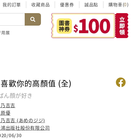
我的訂單
收藏商品
優惠券
誠品點
購物車(
)
0
考用展
喜歡你的高顏值 (全)
ばん顔が好き
飴乃吉吉
夜原優
乃吉吉 (あめのジジ)
長鴻出版社股份有限公司
020/06/30