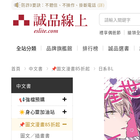
防詐3要訣：不聽信、不操作、掛斷電話
(詳)
禮享偶爸節
搶領全
全站分類
品牌旗艦館
排行榜
誠品選書
首頁
中文書
📌圖文漫畫85折起
日系BL
中文書
📢強檔預購
☀️身心靈加油站
📌圖文漫畫85折起
圖文／插畫書