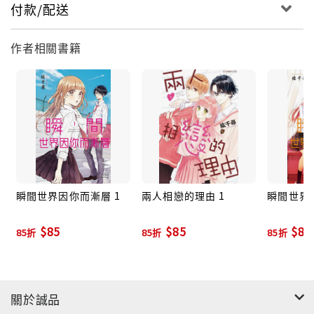
付款/配送
作者相關書籍
瞬間世界因你而漸層 1
兩人相戀的理由 1
瞬間世界
$85
$85
$85
85折
85折
85折
關於誠品