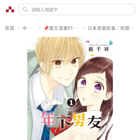
首頁
中文書
📌圖文漫畫85折起
日系戀愛故事／校園青春