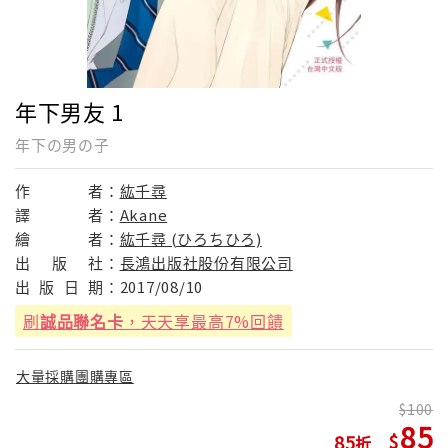
年下男友 1
年下の男の子
作
者：
紘千尋
譯
者：
Akane
繪
者：
紘千尋 (ひろちひろ)
出
版
社：
長鴻出版社股份有限公司
出
版
日
期：
2017/08/10
刷
誠品聯名卡
，天天享最高7%回饋
大量採購團購專區
100
85
85