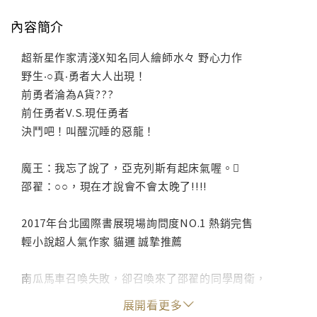
內容簡介
超新星作家清淺X知名同人繪師水々 野心力作
野生‧○真‧勇者大人出現！
前勇者淪為A貨???
前任勇者V.S.現任勇者
決鬥吧！叫醒沉睡的惡龍！
魔王：我忘了說了，亞克列斯有起床氣喔。
邵翟：○○，現在才說會不會太晚了!!!!
2017年台北國際書展現場詢問度NO.1 熱銷完售
輕小說超人氣作家 貓邏 誠摯推薦
南瓜馬車召喚失敗，卻召喚來了邵翟的同學周衛，
周衛自稱是「正職」的勇者，而邵翟則是他的「替代
展開看更多
品」。