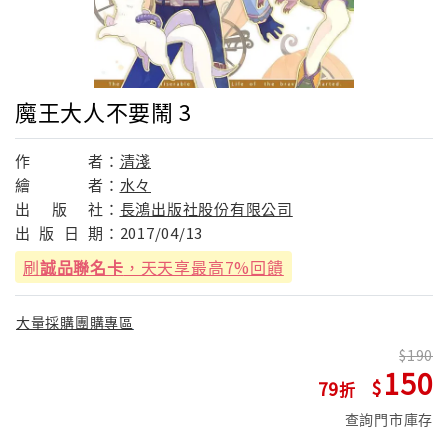
魔王大人不要鬧 3
作
者：
清淺
繪
者：
水々
出
版
社：
長鴻出版社股份有限公司
出
版
日
期：
2017/04/13
刷
誠品聯名卡
，天天享最高7%回饋
大量採購團購專區
190
150
79
查詢門市庫存