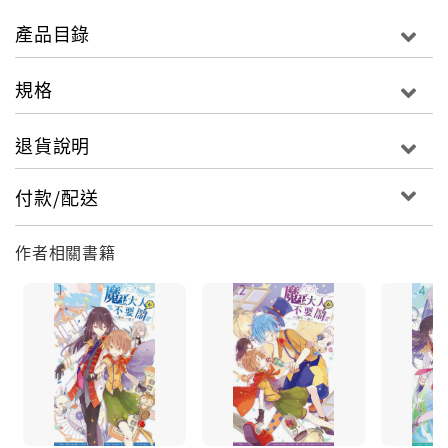
（有什麼差別嗎？難不成正職的有加薪？）
產品目錄
為了辨別真假勇者，魔王大人開啟了新的比賽路線──
去吧~叫醒沉睡中的惡龍亞克列斯吧！
規格
但，比賽才剛開始，邵翟就陷入了魔王大人的噩夢遊戲
中！
退貨說明
【開啟隨機副本《舊世界》，啟動玩家生存模式。】
【遊戲獎勵：星娃娃一個。】
付款/配送
誰要這種獎勵！你才應該快點起床！
作者相關書籍
魔王：「你只關注周衛，女人（？）的第六感告訴我，
你不愛我了！」
邵翟：「……就算你變小還被封印了，那也不會改變你
的性別好嗎！」