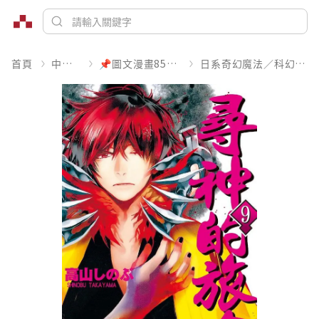
首頁
中文書
📌圖文漫畫85折起
日系奇幻魔法／科幻冒險