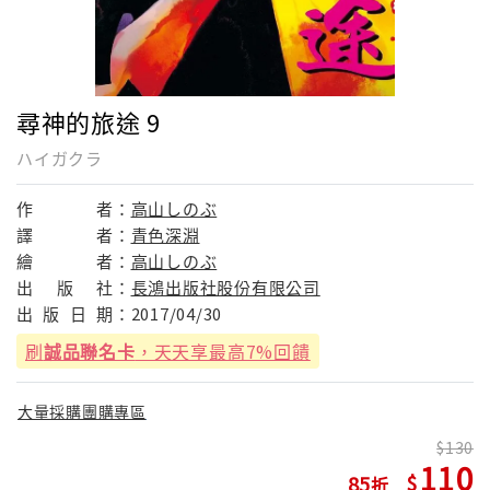
尋神的旅途 9
ハイガクラ
作
者：
高山しのぶ
譯
者：
青色深淵
繪
者：
高山しのぶ
出
版
社：
長鴻出版社股份有限公司
出
版
日
期：
2017/04/30
刷
誠品聯名卡
，天天享最高7%回饋
大量採購團購專區
130
110
85