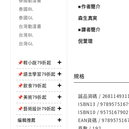
泰國動漫畫
■作者簡介
泰國BL
泰國GL
森生真実
台灣動漫畫
■譯者簡介
台灣BL
倪萱理
台灣GL
📌輕小說79折起
📌語言學習79折起
規格
📌飲食79折起
誠品貨碼 / 268114931
📌美術79折起
ISBN13 / 9789575167
📌藝術設計79折起
ISBN10 / 9575167902
EAN貨碼 / 978957516
編輯推薦
頁數 / 192