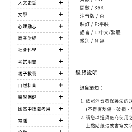
人文史哲
開數 / 36K
文學
注音版 / 否
裝訂 / P:平裝
心理勵志
語言 / 1:中文/繁體
商業財經
級別 / N:無
社會科學
考試用書
退貨說明
親子教養
自然科普
退貨須知：
醫學保健
依照消費者保護法的規
國高中技職考用
(不得有刮傷、破損、
請您以送貨廠商使用
電腦
上黏貼紙張或書寫文