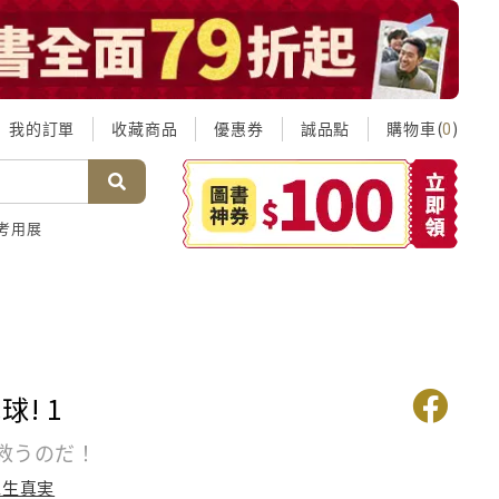
我的訂單
收藏商品
優惠券
誠品點
購物車(
)
0
考用展
! 1
救うのだ！
森生真実