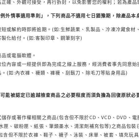
品正確、外觀可接受，再行拆封，以免影響您的權利；若為產品
理例外情事適用準則」，下列商品不適用七日猶豫期，除產品本
短或解約時即將逾期。(如:生鮮蔬果、乳製品、冷凍冷藏食材、
製化給付。(如:客製印章、鋼筆刻字)
商品或電腦軟體。
位內容或一經提供即為完成之線上服務，經消費者事先同意始提
。(如:內衣褲、襪類、褲襪、刮鬍刀、除毛刀等貼身用品)
可能被認定已逾越檢查商品之必要程度而須負擔為回復原狀必要
儲存或著作權相關之商品(包含但不限於CD、VCD、DVD、電
水匣、碳粉匣、紙張、筆類墨水、清潔劑補充包等)之商品包裝已
(包含但不限於衣褲、鞋子、襪子、泳裝、床單、被套、填充玩具