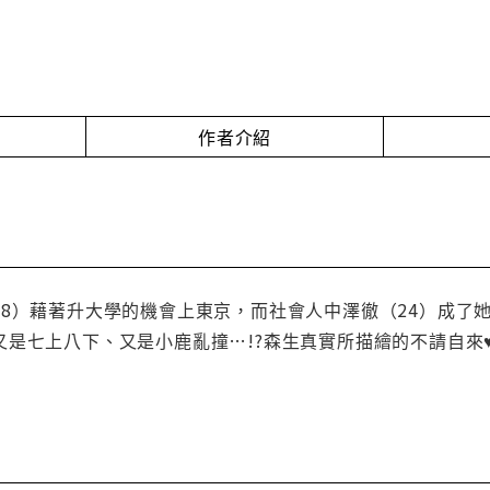
作者介紹
18）藉著升大學的機會上東京，而社會人中澤徹（24）成了
又是七上八下、又是小鹿亂撞…!?森生真實所描繪的不請自來