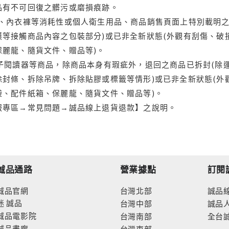
品有不可回復之髒污或磨損痕跡。
品、內衣褲等消耗性或個人衛生用品、商品銷售頁面上特別載明之
等接觸商品內容之包裝部分)或已非全新狀態(外觀有刮傷、破
保麗龍、隨貨文件、贈品等)。
電子閱讀器等商品，除商品本身有瑕疵外，退回之商品已拆封(除
封條、拆除吊牌、拆除貼膠或標籤等情形)或已非全新狀態(外
袋、配件紙箱、保麗龍、隨貨文件、贈品等)。
服專區→常見問題→誠品線上退貨退款】之說明。
誠品通路
營業據點
訂閱
誠品官網
台灣北部
誠品
迷
誠品
台灣中部
誠品
誠品電影院
台灣南部
全台
誠品畫廊
台灣東部