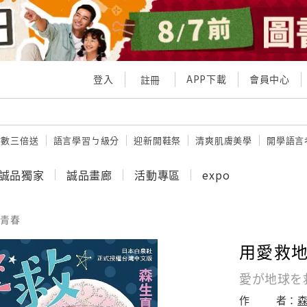
登入
APP下載
會員中心
註冊
點數三倍送
語言學習ㄅ級分
迎新開鞋祭
清爽肌膚美學
開學語言
誠品獨家
誠品畫廊
活動專區
expo
青春
用愛救地球
愛が地球を
作
者：