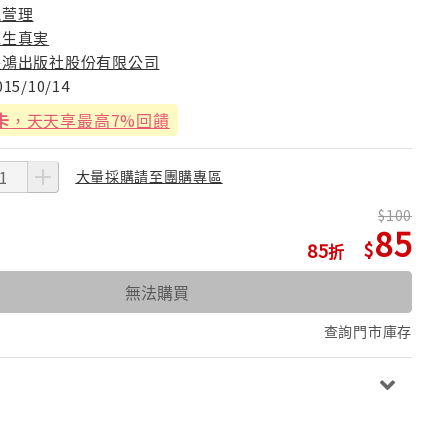
倪萱理
森生真実
長鴻出版社股份有限公司
015/10/14
卡
，天天享最高7%回饋
大量採購請至團購專區
100
85
85
無法購買
查詢門市庫存