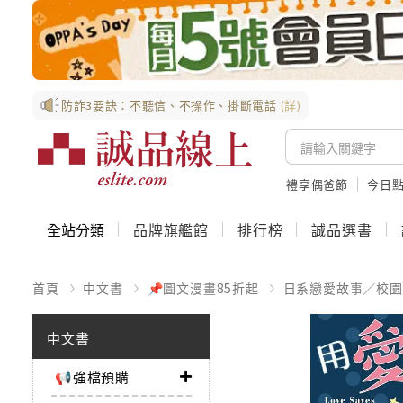
防詐3要訣：不聽信、不操作、掛斷電話
(詳)
禮享偶爸節
今日
全站分類
品牌旗艦館
排行榜
誠品選書
首頁
中文書
📌圖文漫畫85折起
日系戀愛故事／校園
中文書
📢強檔預購