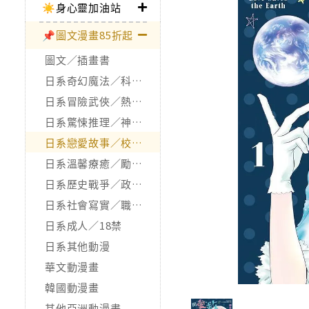
☀️身心靈加油站
📌圖文漫畫85折起
圖文／插畫書
日系奇幻魔法／科幻冒險
日系冒險武俠／熱血運動
日系驚悚推理／神怪靈異
日系戀愛故事／校園青春
日系溫馨療癒／勵志搞笑
日系歷史戰爭／政治宗教
日系社會寫實／職場職人
日系成人／18禁
日系其他動漫
華文動漫畫
韓國動漫畫
其他亞洲動漫畫