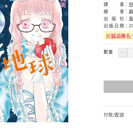
譯
者：
繪
者：
出
版
社：
出
版
日
期：
2
刷
誠品聯名
數量
付款/配送