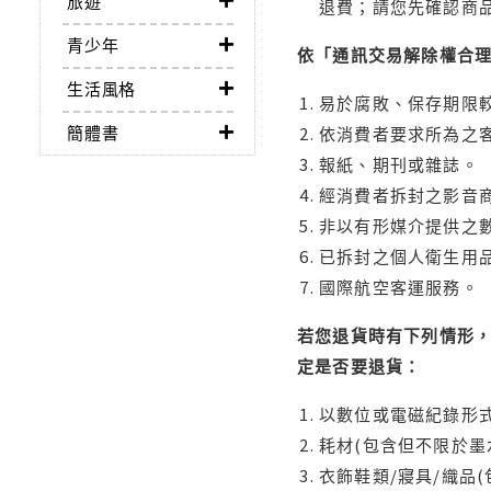
旅遊
退費；請您先確認商
青少年
依「通訊交易解除權合
生活風格
易於腐敗、保存期限較
簡體書
依消費者要求所為之客
報紙、期刊或雜誌。
經消費者拆封之影音
非以有形媒介提供之數
已拆封之個人衛生用品
國際航空客運服務。
若您退貨時有下列情形，
定是否要退貨：
以數位或電磁紀錄形式
耗材(包含但不限於墨
衣飾鞋類/寢具/織品