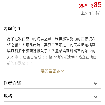
85
85
查詢門市庫存
內容簡介
為了進攻在空中的終焉之畫，雅典娜軍努力的在修復希
望之船！！可是此時，冥界三巨頭之一的天雄星迦樓羅‧
埃亞科斯率領精銳殺入了！？迎擊埃亞科斯軍的年少的
天才‧獅子座雷古魯斯！！接下他的光速拳，站立在他面
前的野獸是！？
展開看更多
作者介紹
規格