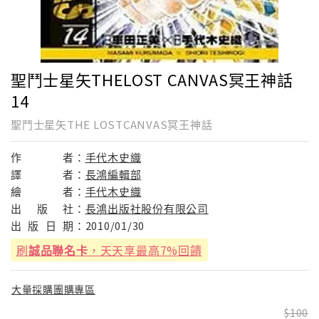
聖鬥士星矢THELOST CANVAS冥王神話
14
聖鬥士星矢THE LOSTCANVAS冥王神話
作
者：
手代木史織
譯
者：
長鴻編輯部
繪
者：
手代木史織
出
版
社：
長鴻出版社股份有限公司
出
版
日
期：
2010/01/30
刷
誠品聯名卡
，天天享最高7%回饋
大量採購團購專區
100