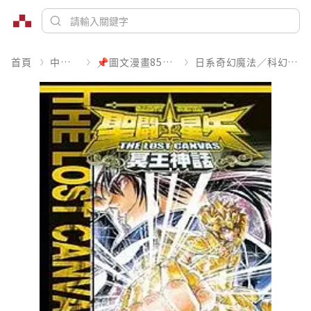
首頁
中文書
📌圖文漫畫85折起
日系奇幻魔法／科幻冒險