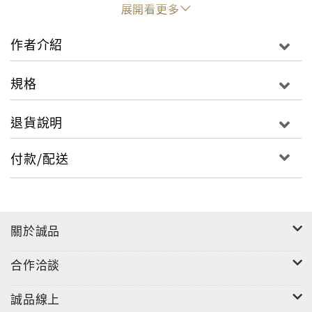
入水果、堅果類等各式各樣的類型，共33款香氣四溢的
展開看更多
熱烤式乳酪蛋糕。而以明膠凝固而成的冷藏式乳酪蛋
糕，不用烤箱即可輕鬆完成，風味清爽且口感細緻柔
作者介紹
滑，除了標準型、濃厚型、清爽型等等以口味分類的基
本款，還有拌入水果或巧克力的變化型，以及提拉米蘇
規格
等受歡迎的沁涼甜點共17款。
退貨說明
在悠閒的午後，不妨泡上一杯濃郁芳香的紅茶，不管是
搭配香濃鬆軟的熱烤式乳酪蛋糕，或是冰涼柔滑的冷藏
付款/配送
式乳酪蛋糕，絕對能讓你充滿幸福的滋味。
關於誠品
合作洽談
誠品線上