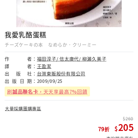
我愛乳酪蛋糕
チーズケーキの本 なめらか．クリーミー
作
者：
福田淳子/ 信太康代/ 柳瀨久美子
譯
者：
王盈潔
出
版
社：
台灣東販股份有限公司
出
版
日
期：
2009/09/25
刷
誠品聯名卡
，天天享最高7%回饋
大量採購團購專區
260
205
79