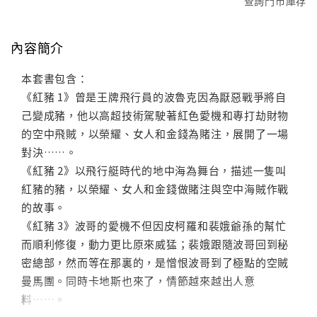
查詢門市庫存
內容簡介
本套書包含：
《紅豬 1》曾是王牌飛行員的波魯克因為厭惡戰爭將自
己變成豬，他以高超技術駕駛著紅色愛機和專打劫財物
的空中飛賊，以榮耀、女人和金錢為賭注，展開了一場
對決……。
《紅豬 2》以飛行艇時代的地中海為舞台，描述一隻叫
紅豬的豬，以榮耀、女人和金錢做賭注與空中海賊作戰
的故事。
《紅豬 3》波哥的愛機不但因皮柯羅和裴娥爺孫的幫忙
而順利修復，動力更比原來威猛；裴娥跟隨波哥回到秘
密總部，然而等在那裏的，是憎恨波哥到了極點的空賊
曼馬團。同時卡地斯也來了，情節越來越出人意
料……。