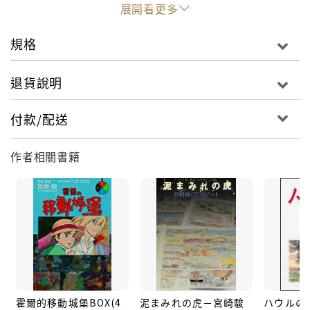
《紅豬 4》卡地斯和波哥的挑戰賽，竟然以裴娥為賭
展開看更多
注。決戰那天，觀看的人滿坑滿谷比節目還熱鬧，終於
點燃了戰火。一場一進一退精彩非凡的空中戰。最後卻
規格
變呈了扭打一團的肉搏戰……。
退貨說明
付款/配送
作者相關書籍
霍爾的移動城堡BOX(4
泥まみれの虎－宮崎駿
ハウルの動