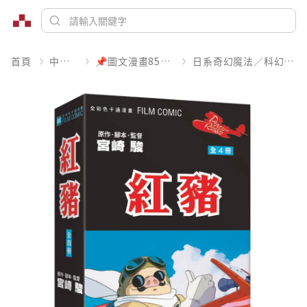
首頁
中文書
📌圖文漫畫85折起
日系奇幻魔法／科幻冒險