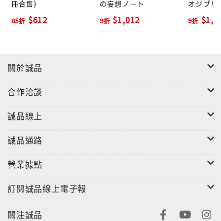
冊合售)
の妄想ノ－ト
オジブリ
$612
$1,012
$1,2
85折
9折
9折
關於誠品
合作洽談
誠品線上
誠品通路
營業據點
訂閱誠品線上電子報
關注誠品