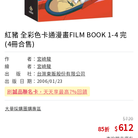
紅豬 全彩色卡通漫畫FILM BOOK 1-4 完
(4冊合售)
作
者：
宮崎駿
繪
者：
宮崎駿
出
版
社：
台灣東販股份有限公司
出
版
日
期：
2006/01/23
刷
誠品聯名卡
，天天享最高7%回饋
大量採購團購專區
720
612
85