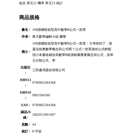
組合 單元12 機率 單元13 統計
商品規格
書名 /
108課綱技術型高中數學B公式一把罩
作者 /
東大數學編輯小組 彙整
108課綱技術型高中數學B公式一把罩：大考快到了，卻
還沒統整數學概念與公式嗎？公式一把罩讓你公式輕鬆
簡介 /
找◎本書收錄技高數學B統測範圍重要概念與公式，按單
元分類公式，學
出版社
三民書局股份有限公司
/
ISBN13
9789865584368
/
ISBN10
9865584360
/
EAN /
9789865584368
誠品26
2682013001007
碼 /
頁數 /
44
裝訂 /
P:平裝