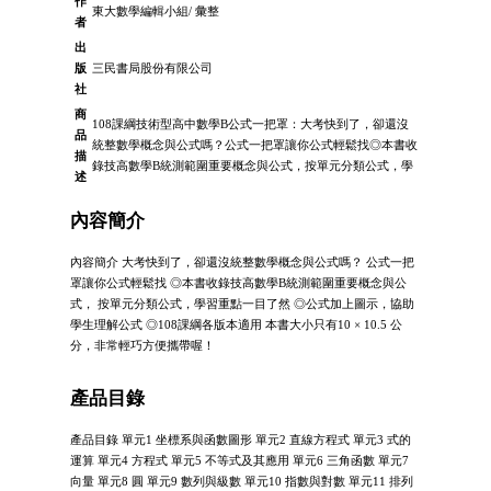
作
東大數學編輯小組/ 彙整
者
出
版
三民書局股份有限公司
社
商
108課綱技術型高中數學B公式一把罩：大考快到了，卻還沒
品
統整數學概念與公式嗎？公式一把罩讓你公式輕鬆找◎本書收
描
錄技高數學B統測範圍重要概念與公式，按單元分類公式，學
述
內容簡介
內容簡介 大考快到了，卻還沒統整數學概念與公式嗎？ 公式一把
罩讓你公式輕鬆找 ◎本書收錄技高數學B統測範圍重要概念與公
式， 按單元分類公式，學習重點一目了然 ◎公式加上圖示，協助
學生理解公式 ◎108課綱各版本適用 本書大小只有10 × 10.5 公
分，非常輕巧方便攜帶喔！
產品目錄
產品目錄 單元1 坐標系與函數圖形 單元2 直線方程式 單元3 式的
運算 單元4 方程式 單元5 不等式及其應用 單元6 三角函數 單元7
向量 單元8 圓 單元9 數列與級數 單元10 指數與對數 單元11 排列