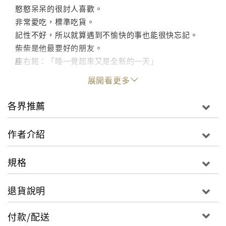
憨憨呆呆的很討人喜歡。
非常愛吃，標準吃貨。
記性不好，所以就算遇到不愉快的事也能很快忘記。
柴柴是他最要好的朋友。
座右銘：「睡一覺起來又是全新的一天」
展開看更多
◎關於柴柴（Shiba）
柴犬。
各界推薦
活潑好動，有時像個小男孩。
自從與圓圓在一起之後，感覺成熟了許多。
作者介紹
跟小強是麻吉，時常捉弄小強。
其實是刀子嘴豆腐心，朋友有困難會第一個挺身而出。
規格
◎關於圓圓（Yuan）
退貨說明
柴犬。
柴柴的女朋友，有一顆純真的少女心。
付款/配送
熱心助人，喜歡可愛的東西。