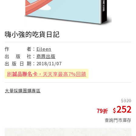
嗨小強的吃貨日記
作
者：
Eileen
出
版
社：
商周出版
出
版
日
期：
2018/11/07
刷
誠品聯名卡
，天天享最高7%回饋
大量採購團購專區
320
252
79
查詢門市庫存