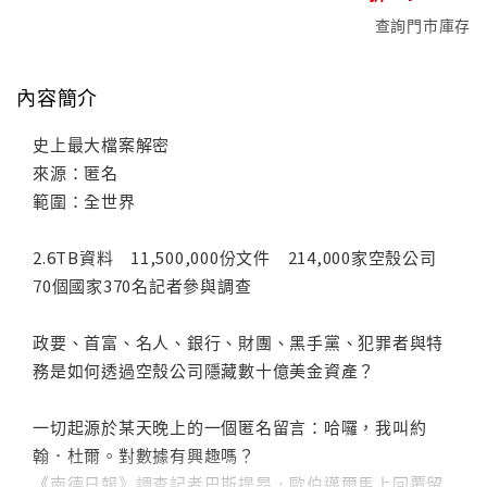
查詢門市庫存
內容簡介
史上最大檔案解密
來源：匿名
範圍：全世界
2.6TB資料 11,500,000份文件 214,000家空殼公司
70個國家370名記者參與調查
政要、首富、名人、銀行、財團、黑手黨、犯罪者與特
務是如何透過空殼公司隱藏數十億美金資產？
一切起源於某天晚上的一個匿名留言：哈囉，我叫約
翰．杜爾。對數據有興趣嗎？
《南德日報》調查記者巴斯提昂．歐伯邁爾馬上回覆留