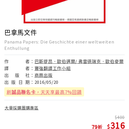
巴拿馬文件
Panama Papers: Die Geschichte einer weltweiten
Enthullung
作
者：
巴斯提昂．歐伯邁爾/ 弗雷德瑞克．歐伯麥爾
譯
者：
竇強翻譯工作小組
出
版
社：
商周出版
出
版
日
期：
2016/05/20
刷
誠品聯名卡
，天天享最高7%回饋
大量採購團購專區
400
316
79