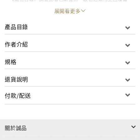
言，得到的情報令他與同事弗雷德瑞克．歐伯麥爾非常
展開看更多
震驚——數十萬空殼公司的檔案，揭露出數十億被轉
移、隱藏、未曝光的資產，涉及者包括大企業集團、歐
產品目錄
洲國家的總理、全世界的獨裁者如酋長、穆斯林王侯、
國王，還包括黑手黨、走私販、毒梟、祕密特務、FIFA
作者介紹
幹部、王公貴族、超級富豪與知名人物。
為了解讀全世界的檔案，兩位記者決定協請國際調查記
規格
者同盟（ICIJ）調查，有數百位ICIJ的記者參與，這些
記者來自全世界最重要媒體，如英國衛報、BBC、法國
退貨說明
世界報等，他們用了將近一年的時間以最保密的方式共
通合作，為了在2016年春天公布「巴拿馬文件」。
付款/配送
這本書交代了這起國際記者調查事件的精采經過與機密
資料內容。
關於誠品