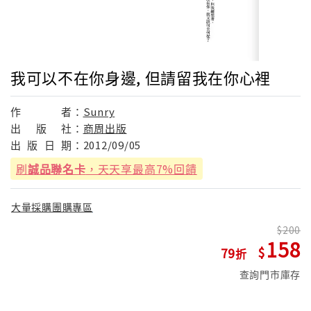
我可以不在你身邊, 但請留我在你心裡
作
者：
Sunry
出
版
社：
商周出版
出
版
日
期：
2012/09/05
刷
誠品聯名卡
，天天享最高7%回饋
大量採購團購專區
200
158
79
查詢門市庫存