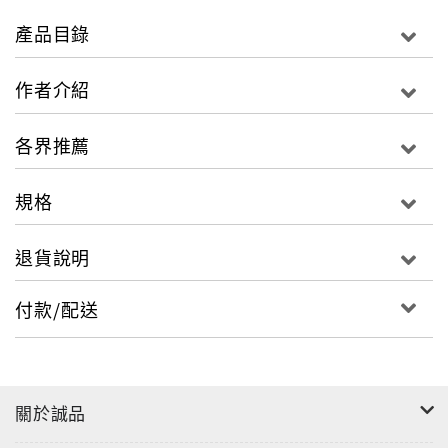
明治四十一年，永井荷風自紐約前往法國里昂。
產品目錄
他徜徉於法蘭西自由的氣氛之中，盡情呼吸那浪漫多情
的空氣，
作者介紹
易感的眼，既閱歷無數美景，也翻遍人間的悲喜繪卷。
各界推薦
身為上流子弟，卻喜好側身底層。
他漫步在塞納河畔，遊走於平民百姓的生活之中，看透
規格
法國最光亮與最幽暗之處，看透世上的生長、夢想、受
難──
退貨說明
鄉間小路清新而幽靜；葡萄美酒與法國香頌引人陶
醉；紳士與貴婦執手起舞；戀人們在無人看到的簾幕後
付款/配送
竊竊密語……然而，貧民窟中，穿著窮酸的妓女正拉著
勞工招徠生意；迫於現實而失了鬥志的學生，日日苦
澀，沉淪於聲色犬馬之中；期盼真愛的女人與薄倖的男
人，展開一場注定悲傷的感情遊戲……
關於誠品
荷風筆下，凡事皆美。