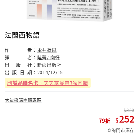
法蘭西物語
作
者：
永井荷風
譯
者：
陸菁/ 向軒
出
版
社：
新雨出版社
出
版
日
期：
2014/12/15
刷
誠品聯名卡
，天天享最高7%回饋
大量採購團購專區
320
252
79
查詢門市庫存