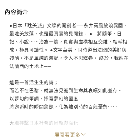
內容簡介
●日本「耽美派」文學的開創者──永井荷風放浪異國，
最唯美放蕩、也是最真實的見聞錄。 ● 將隨筆、日
記、小說……冶為一爐，真實與虛構相互交雜，相輔相
成，極具可讀性。 ●文字華美，同時道出法國的美好與
殘酷，不是單純的遊記，令人不忍釋卷。 終於，我站在
法蘭西的土地上──
這是一首活生生的詩；
而若不在巴黎，就無法見識到生命與哀嘆如此並存。
以夢幻的筆調，抒寫夢幻的國度
將邂逅時的瞬間驚艷，化為離別時的百般憂愁……
大膽抨擊日本社會的固執與腐化
甫出版隨即遭禁，永恆的文字逸品
展開看更多