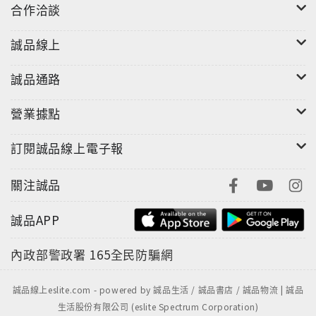
合作洽談
即便歡場女子的肉慾生香，也勾勒出日式的刻骨蒼涼。
誠品線上
誠品通路
營業據點
訂閱誠品線上電子報
關注誠品
誠品APP
內政部警政署
165全民防騙網
誠品線上eslite.com - powered by 誠品生活 / 誠品書店 / 誠品物流 | 誠品
生活股份有限公司 (eslite Spectrum Corporation)